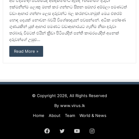
අප ඒදිනේදා ජිවිතයේදි අත්දකින්නට ඇතිද ?තමන්ගේ දරුවා
ඉක්මනින්ම ලොකු මහත් කර ගන්නට සිතන සමහර අම්මලා පමණටත්
වඩා ආහාර ගන්නා ලෙස දරුවන්ට බල කරනවා.නමුත් මෙය එතරම්
හොද දෙයක් නොවන බවයි විශේෂඥයන් පවසන්නේ. අධික පෝෂණ
ගුණයකින් යුත් ආහාර පමණට වඩාආහාරයට ගැනීම නිසා දරුවා
තරබාරු වීමටත් එයින් ක්‍රිඩා පිටියේදිත් පන්ති කාමරයේදිත් අනෙක්
දරුවන්ගේ උසුළු…
Read More »
© Copyright 2026, All Rights Reserved
By
www.virus.lk
Home
About
Team
World & News
Facebook
Twitter
YouTube
Instagram