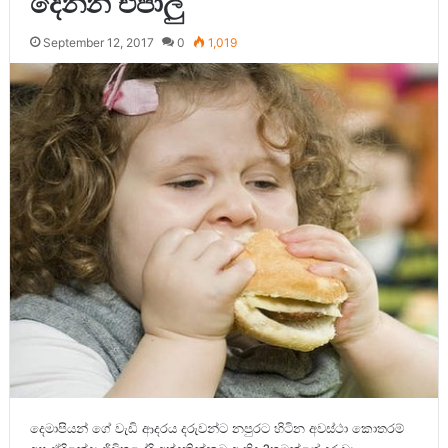
දෙන්න එපාලු
September 12, 2017
0
1,019
දෙමාපියන් ගේ වැඩි ආදරය දරුවන්ට නපුරට හිටින අවස්ථා කොතරම්