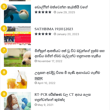
ඩොල්ෆින් මත්වෙන්න කැමතියි වගේ
June 29, 2025
SATHBIMA 19|01|2023
January 20, 2023
මිනිසුන් ආතතියට පත් වූ විට ඔවුන්ගේ හුස්ම සහ
දහඩිය මගින් ඒබව බල්ලන්ට හදුනාගත හැකිය
November 17, 2022
උදෑසන අවදිවු විගස මී පැණි ආහාරයට ගැනීම
සුදුසුද
April 10, 2022
RT-PCR පරීක්ෂණ වල CT අගය ලෙස
හදුන්වන්නේ කුමක්ද
May 9, 2021