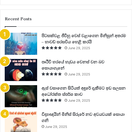
Recent Posts
පිටසක්වළ ජීවීහු වෙස් වළාගෙන මිනිසුන් අතරම
– හාවඩ් සරසවිය හෙළි කරයි
June 29, 2025
පෘථිවි හරයේ හැඩය වෙනස් වන බව
සොයාගැනේ
June 29, 2025
ඇස් වසාගෙන සිටියත් අඳුරේ දැකීමට ඉඩ සලසන
අධෝරක්ත ස්පර්ශ කාච
June 29, 2025
විද්‍යාඥයින් මිනිස් සිරුරේ නව අවයවයක් සොයා
ගනි
June 29, 2025