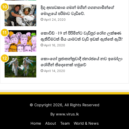
දිගු අභ්‍යවකාශ ගමන් මගින් ගගනගාමීන්ගේ
මොළයේ පරිමාව වැඩිවේ.
April 24, 2020
කොවිඩ් -19 න් පිරිමින්ට වැඩිපුර රෝග ලක්ෂණ
ඇතිවීමටත් මිය යාමටත් වැඩි ඉඩක් ඇත්තේ ඇයි?
April 16, 2020
කොංගෝ ප්‍රජාතන්ත්‍රවාදී ජනරජයේ නව ඉබෝලා
රෝගීන් තිදෙනෙක් හමුවේ
April 14, 2020
© Copyright 2026, All Rights Reserved
By
www.virus.lk
Home
About
Team
World & News