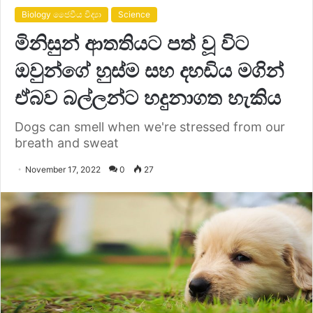
Biology ජෛවීය විද්‍යා
Science
මිනිසුන් ආතතියට පත් වූ විට
ඔවුන්ගේ හුස්ම සහ දහඩිය මගින්
ඒබව බල්ලන්ට හදුනාගත හැකිය
Dogs can smell when we're stressed from our
breath and sweat
November 17, 2022
0
27