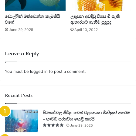
ඩොල්ෆින් මත්වෙන්න කැමතියි
උදෑසන අවදිවු විගස මී පැණි
වගේ
ආහාරයට ගැනීම සුදුසුද
June 29, 2025
April 10, 2022
Leave a Reply
You must be
logged in
to post a comment.
Recent Posts
පිටසක්වළ ජීවීහු වෙස් වළාගෙන මිනිසුන් අතරම
– හාවඩ් සරසවිය හෙළි කරයි
June 29, 2025