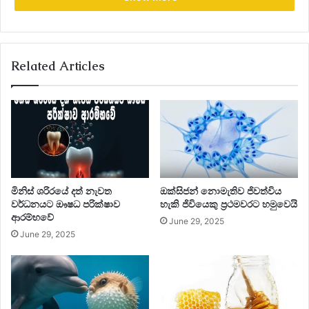
www.tap.lk
Related Articles
මිනිස් ශරිරයේ දත් නැවත
ඔක්සිජන් නොමැතිව ජිවත්විය
වර්ධනයට ඖෂධ පරික්ෂාව
හැකි ජිවියෙකු ප්‍රථමවරට හමුවෙයි
ආරම්භවේ
June 29, 2025
June 29, 2025