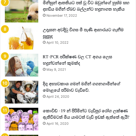
මිනිසුන් ආතතියට පත් වූ විට ඔවුන්ගේ හුස්ම සහ
දහඩිය මගින් ඒබව බල්ලන්ට හදුනාගත හැකිය
November 17, 2022
උදෑසන අවදිවු විගස මී පැණි ආහාරයට ගැනීම
සුදුසුද
April 10, 2022
RT-PCR පරීක්ෂණ වල CT අගය ලෙස
හදුන්වන්නේ කුමක්ද
May 9, 2021
දිගු අභ්‍යවකාශ ගමන් මගින් ගගනගාමීන්ගේ
මොළයේ පරිමාව වැඩිවේ.
April 24, 2020
කොවිඩ් -19 න් පිරිමින්ට වැඩිපුර රෝග ලක්ෂණ
ඇතිවීමටත් මිය යාමටත් වැඩි ඉඩක් ඇත්තේ ඇයි?
April 16, 2020