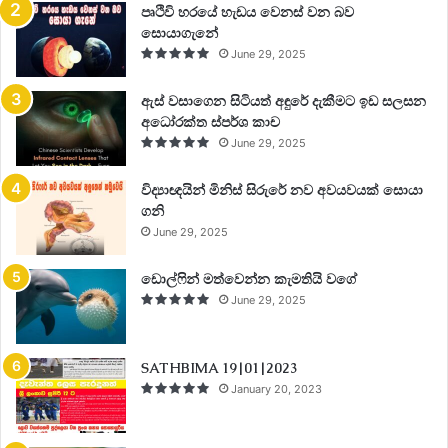
පෘථිවි හරයේ හැඩය වෙනස් වන බව
සොයාගැනේ
June 29, 2025
ඇස් වසාගෙන සිටියත් අඳුරේ දැකීමට ඉඩ සලසන
අධෝරක්ත ස්පර්ශ කාච
June 29, 2025
විද්‍යාඥයින් මිනිස් සිරුරේ නව අවයවයක් සොයා
ගනි
June 29, 2025
ඩොල්ෆින් මත්වෙන්න කැමතියි වගේ
June 29, 2025
SATHBIMA 19|01|2023
January 20, 2023