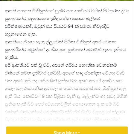
ආතති සහගත මිනිසුන්ගේ හුස්ම සහ දහඩියට මගින් පිටකරන ද්‍රව්‍ය
සුනඛයන්ට හඳුනාගත හැකිද යන්න සොයා බැලීමේ
පරීක්ෂණයකදී, ඔවුන් එය සියයට 94 ක් පමණ නිවැරදිව
හදුනාගෙන ඇත.
ආතතියෙන් සහ සැහැල්ලුවෙන් සිටින මිනිසුන් අතර වෙනස
සුනඛයින්ට ඔවුන්ගේ දහඩිය සහ හුස්මෙන් පමණක් දැනගැනිමට
හැකිය.
අපි ආතතියට පත් වූ විට, අපගේ ශරීරය භෞතික වෙනස්කම්
රාශියක් සමඟ ප්‍රතිචාර දක්වයි. අපගේ හෘද ස්පන්දන වේගය වැඩි
වන අතර, අපි තද ගතියකින් යුක්ත වන අතර අපගේ දහඩිය සහ
කෙල වල රසායනික ද්‍රව්‍යවල සංයෝගය වෙනස් වේ. මිනිසුන් තුළ
ඇති බිය, කොවිඩ්-19 සහ පිළිකා වැනි දෑ බල්ලන්ට ගඳ සුවඳ මගින්
දැනිය හැකි බව පෙර අධ්‍යයනවලින් සොයාගෙන ඇත.මේ බව
එක්සත් රාජධානියේ බෙල්ෆාස්ට් ක්වීන්ස් විශ්ව විද්‍යාලයේ ක්ලාරා
විල්සන් විසින් වැඩිදුරටත් පරික්ෂණ ප්‍රතිකාවක් ඉදිරිපත්කරමින්
ප්‍රකාශයට පත්කර ඇත.
Show More