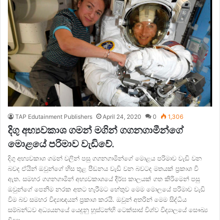
TAP Edutainment Publishers
April 24, 2020
0
1,306
දිගු අභ්‍යවකාශ ගමන් මගින් ගගනගාමීන්ගේ
මොළයේ පරිමාව වැඩිවේ.
දිගු අභ්‍යවකාශ ගමන් වලින් පසු ගගනගාමීන්ගේ මොළය පරිමාව වැඩි වන
බවද ඒයින් ඔවුන්ගේ හිස තුළ පීඩනය වැඩි වන බවටද මතයක් ප්‍රකාශ වී
ඇත. සමහර ගගනගාමීන් අභ්‍යවකාශයේ දීර්ඝ කාලයක් ගත කිරිමෙන් පසු
ඔවුන්ගේ පෙනිම නරක අතට හැරීමට හේතුව මෙම මොලයේ පරිමාව වැඩි
විම බව සමහර විද්‍යාඥයන් ප්‍රකාශ කරයි. ඔවුන් අතරින් මෙම සිද්ධිය
සම්බන්ධව අධ්‍යයනයේ යෙදුනු හූස්ටන්හි ටෙක්සාස් විශ්ව විද්‍යාලයේ සෞඛ්‍ය