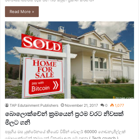
Read More »
TAP Edutainment Publishers
November 21, 2017
0
1,077
බොලොක්චේන් ක්‍රමයෙන් ප්‍රථම වරට නිවසක්
මිලට ගනි
පසුගිය මස යුක්රේනයේ කියෙව් විසින් ඩොලර් 60000 ගොඩනැගිල්ලක්
බොලොක්චේන් ක්‍රමයෙන් විකුණා ඇත.මේ සදහා ( Tech crunch )