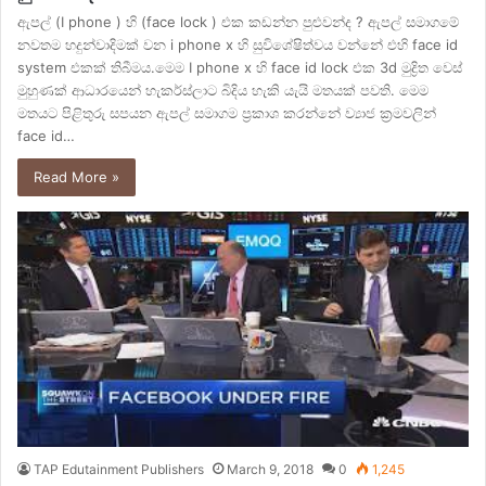
ඇපල් (I phone ) හි (face lock ) එක කඩන්න පුළුවන්ද ? ඇපල් සමාගමේ
නවතම හදුන්වාදිමක් වන i phone x හි සුවිශේෂිත්වය වන්නේ එහි face id
system එකක් තිබීමය.මෙම I phone x හි face id lock එක 3d මුද්‍රිත වෙස්
මුහුණක් ආධාරයෙන් හැකර්ස්ලාට බිදිය හැකි යැයි මතයක් පවති. මෙම
මතයට පිළිතුරු සපයන ඇපල් සමාගම ප්‍රකාශ කරන්නේ ව්‍යාජ ක්‍රමවලින්
face id…
Read More »
TAP Edutainment Publishers
March 9, 2018
0
1,245