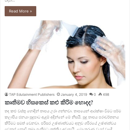
විද්‍යා…
Read More »
TAP Edutainment Publishers
January 4, 2019
0
498
කෘතිමව හිසකෙස් කළු කිරිම හොදද?
තද කළු වස්තු හොදින් තාපය උරා ගන්නවා. තාපයෙන් ආරක්ෂා විමට ඝර්ම
කලාපිය ජනයා සුදුපාට ඇදුම් අදින්නේ මේ නිසයි. සුදු තාපය පරාවර්තනය
කිරිමට සමත් වෙනවා. පරිසර උෂ්ණාත්වයට අනුව ශරිරයේ උෂ්ණත්වය
වෙනස් නොවි තබා ගැනිමට ශක්තිය අවශ්‍යයි. ළමා තරුණ වයස් වලදි