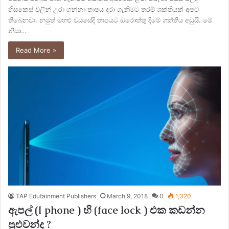
හිසකෙස් වලින් උරා ගන්නා තාපය දරා ගැනිමට තරම් ශක්තියක් අපට
තිබෙනවා. නමුත් මහළු වයසේදි තාපයට ඔරොත්තු දිමේ ශක්තිය අඩුයි. මේ
නිසා…
Read More »
TAP Edutainment Publishers
March 9, 2018
0
1,320
ඇපල් (I phone ) හි (face lock ) එක කඩන්න
පුළුවන්ද ?