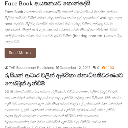
Face Book ආයතනයට කොන්දේසි
Face Book ආයතනයට කොන්දේසි එක්සත් රාජධානියේ මහජන තත්වය
පිළිබද කමිටුව විසින් සමාජ ජාල භාවිතා කරන පුද්ගලයන්ගේ wall තුල අයුතු
post පලවීම පිළිබද වගකීම එම සමාජ මාධ්‍ය ජාල විසින් ගතයුතු බව ට
ප්‍රකාශයක් නිකුත් කර ඇත.කෙසේ වෙතත් මෙම නිර්දේශය නීතියක් බවට
පත්වුවහෝත් සමාජ මාධ්‍ය වෙබ් අඩවි විසින් (hosting content ) සොයා දිය
යුතු වේවි.
Read More »
TAP Edutainment Publishers
December 12, 2017
0
1,103
රුසියන් ආධාර වලින් ඇමරිකා ජනාධිපතිවරණයට
ෆෙස්බුක් දැන්වීම්
2016 ජනාධිපතිවරණ සමයේ රුසියාවේ විවිධ ආයතන වලින් මුදල් වියදම්
කර ෆෙස්බුක් සමාජ ජාලයේ පළකල දැන්වීම් පුද්ගලයන් මීලියන 126 නරඹා
ඇති බව සොයාගෙන ඇත.මේ නිසා සමාජ ජාලා දැවැන්තයෙක් වන ෆෙස්බුක්
ආයතනය දැනුම් දෙන්නේ අනාගතයේ දැන්වීම් ප්‍රචාරණයෙදි එම දැන්වීම්
සදහා මුදල් යොදවන ආයතනය සදහන් කිරිමට තම ආයතනය
බලාපොරොත්තු වන බවය.මෙමගින් දැන්වීම් වල විනිවිද භාවය හා
විශ්වාසනීයත්වය වැඩි වන බව ඔවුන් ප්‍රකාශ කරනවා