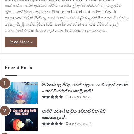
තාක්ෂණික වෙබ් අඩවියේ නිර්මාතෘ මයිකල් ආර්කින්ග්ටන් ඔහුට උදව් වී
ඇත.මෙහිදි සියලු ගනුදෙනු ( Ethereum blokchain) හරහා ( Crypto
currency) වලින් සිදුවී ඇත.මෙම ක්‍රමය වංචාවලින් ආරක්ෂිත අතර විදේශවල
දේපල මිලදි ගැනිම දිරිගන්වයි. එසේම මෙමගින් කොටස් හිමියන් හවුල්
ව්‍යාපාරයක් හිමි කරගෙන ඇති ආකාරයට බොහෝ දෙනෙකුට…
Read More »
Recent Posts
පිටසක්වළ ජීවීහු වෙස් වළාගෙන මිනිසුන් අතරම
– හාවඩ් සරසවිය හෙළි කරයි
June 29, 2025
පෘථිවි හරයේ හැඩය වෙනස් වන බව
සොයාගැනේ
June 29, 2025