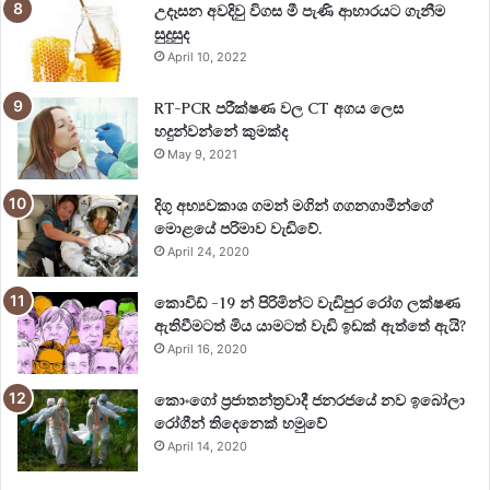
උදෑසන අවදිවු විගස මී පැණි ආහාරයට ගැනීම
සුදුසුද
April 10, 2022
RT-PCR පරීක්ෂණ වල CT අගය ලෙස
හදුන්වන්නේ කුමක්ද
May 9, 2021
දිගු අභ්‍යවකාශ ගමන් මගින් ගගනගාමීන්ගේ
මොළයේ පරිමාව වැඩිවේ.
April 24, 2020
කොවිඩ් -19 න් පිරිමින්ට වැඩිපුර රෝග ලක්ෂණ
ඇතිවීමටත් මිය යාමටත් වැඩි ඉඩක් ඇත්තේ ඇයි?
April 16, 2020
කොංගෝ ප්‍රජාතන්ත්‍රවාදී ජනරජයේ නව ඉබෝලා
රෝගීන් තිදෙනෙක් හමුවේ
April 14, 2020