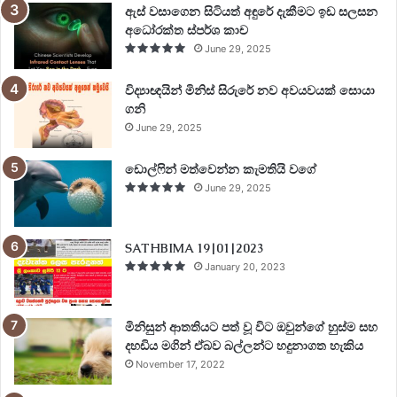
ඇස් වසාගෙන සිටියත් අඳුරේ දැකීමට ඉඩ සලසන
අධෝරක්ත ස්පර්ශ කාච
June 29, 2025
විද්‍යාඥයින් මිනිස් සිරුරේ නව අවයවයක් සොයා
ගනි
June 29, 2025
ඩොල්ෆින් මත්වෙන්න කැමතියි වගේ
June 29, 2025
SATHBIMA 19|01|2023
January 20, 2023
මිනිසුන් ආතතියට පත් වූ විට ඔවුන්ගේ හුස්ම සහ
දහඩිය මගින් ඒබව බල්ලන්ට හදුනාගත හැකිය
November 17, 2022