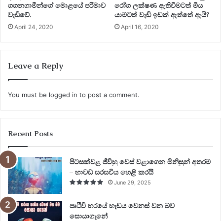
ගගනගාමීන්ගේ මොළයේ පරිමාව
රෝග ලක්ෂණ ඇතිවීමටත් මිය
වැඩිවේ.
යාමටත් වැඩි ඉඩක් ඇත්තේ ඇයි?
April 24, 2020
April 16, 2020
Leave a Reply
You must be
logged in
to post a comment.
Recent Posts
පිටසක්වළ ජීවීහු වෙස් වළාගෙන මිනිසුන් අතරම
– හාවඩ් සරසවිය හෙළි කරයි
June 29, 2025
පෘථිවි හරයේ හැඩය වෙනස් වන බව
සොයාගැනේ