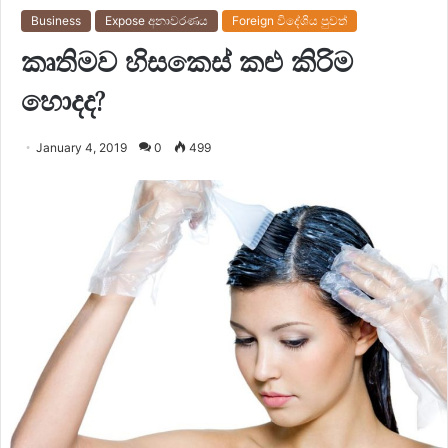
Business
Expose අනාවරණය
Foreign විදේශිය පුවත්
කෘතිමව හිසකෙස් කළු කිරිම
හොදද?
January 4, 2019
0
499