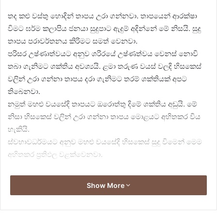
තද කළු වස්තු හොදින් තාපය උරා ගන්නවා. තාපයෙන් ආරක්ෂා
විමට ඝර්ම කලාපිය ජනයා සුදුපාට ඇදුම් අදින්නේ මේ නිසයි. සුදු
තාපය පරාවර්තනය කිරිමට සමත් වෙනවා.
පරිසර උෂ්ණාත්වයට අනුව ශරිරයේ උෂ්ණත්වය වෙනස් නොවි
තබා ගැනිමට ශක්තිය අවශ්‍යයි. ළමා තරුණ වයස් වලදි හිසකෙස්
වලින් උරා ගන්නා තාපය දරා ගැනිමට තරම් ශක්තියක් අපට
තිබෙනවා.
නමුත් මහළු වයසේදි තාපයට ඔරොත්තු දිමේ ශක්තිය අඩුයි. මේ
නිසා හිසකෙස් වලින් උරා ගන්නා තාපය මොළයට අහිතකර විය
හැකියි.
ස්වභාවධර්මයට අනුව මහළු වයසේදි හිසකෙස් සුදු විමෙන් මෙම
අහිතකර ප්‍රතිඵල වළක්වෙනවා.
Show More