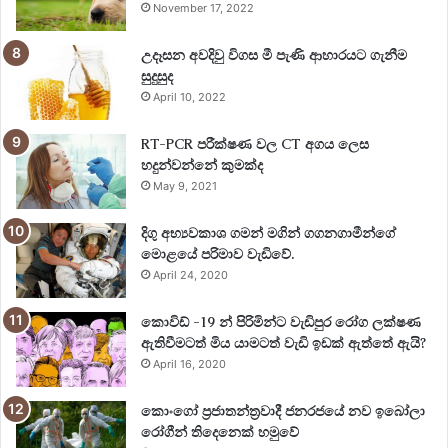
November 17, 2022
උදෑසන අවදිවු විගස මී පැණි ආහාරයට ගැනීම
සුදුසුද
April 10, 2022
RT-PCR පරීක්ෂණ වල CT අගය ලෙස
හදුන්වන්නේ කුමක්ද
May 9, 2021
දිගු අභ්‍යවකාශ ගමන් මගින් ගගනගාමීන්ගේ
මොළයේ පරිමාව වැඩිවේ.
April 24, 2020
කොවිඩ් -19 න් පිරිමින්ට වැඩිපුර රෝග ලක්ෂණ
ඇතිවීමටත් මිය යාමටත් වැඩි ඉඩක් ඇත්තේ ඇයි?
April 16, 2020
කොංගෝ ප්‍රජාතන්ත්‍රවාදී ජනරජයේ නව ඉබෝලා
රෝගීන් තිදෙනෙක් හමුවේ