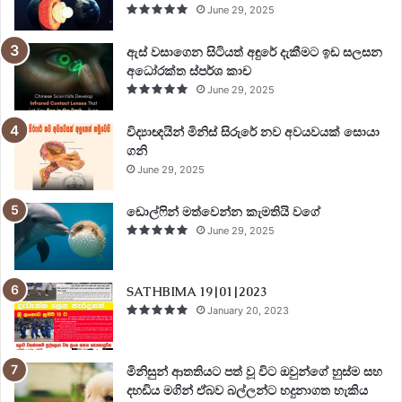
June 29, 2025
ඇස් වසාගෙන සිටියත් අඳුරේ දැකීමට ඉඩ සලසන
අධෝරක්ත ස්පර්ශ කාච
June 29, 2025
විද්‍යාඥයින් මිනිස් සිරුරේ නව අවයවයක් සොයා
ගනි
June 29, 2025
ඩොල්ෆින් මත්වෙන්න කැමතියි වගේ
June 29, 2025
SATHBIMA 19|01|2023
January 20, 2023
මිනිසුන් ආතතියට පත් වූ විට ඔවුන්ගේ හුස්ම සහ
දහඩිය මගින් ඒබව බල්ලන්ට හදුනාගත හැකිය