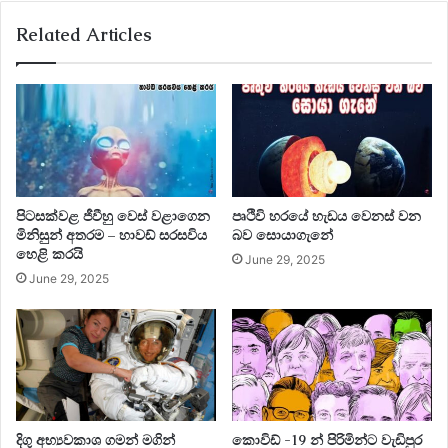
Related Articles
පිටසක්වළ ජීවීහු වෙස් වළාගෙන
පෘථිවි හරයේ හැඩය වෙනස් වන
මිනිසුන් අතරම – හාවඩ් සරසවිය
බව සොයාගැනේ
හෙළි කරයි
June 29, 2025
June 29, 2025
දිගු අභ්‍යවකාශ ගමන් මගින්
කොවිඩ් -19 න් පිරිමින්ට වැඩිපුර