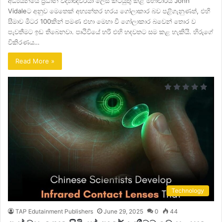
අධ්‍යයනයේ ප්‍රධාන විද්‍යාඥවරයා ලෙස කටයුතු කළ මහාචාර්ය John
Vidaleට අනුව මෙතෙක් අභ්‍යන්තර හරය ගෝලාකාර බව පළිගැනුණත්, එහි
සීමාව මීටර 100කින් පමණ එහා මෙහා වී ගෝලාකාර බවෙන් තොර ව
පැවතීමට ඉඩ තිබෙනවා. පෘථිවියේ හරි එහි හදවතට සම කළ හැකියි. හිරුගේ
විකිරණය…
Read More »
Technology
TAP Edutainment Publishers
June 29, 2025
0
44