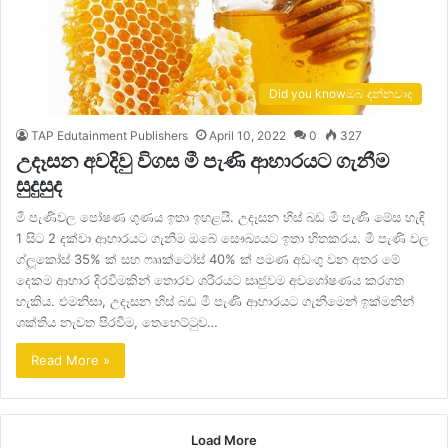
Did you knowඔබ දන්නවාද
TAP Edutainment Publishers
April 10, 2022
0
327
උදෑසන අවදිවු විගස මී පැණි ආහාරයට ගැනීම
සුදුසුද
මී පැණිවල පෝෂණ ගුණය ඉතා ඉහළයි. උදෑසන හිස් බඩ මී පැණි මේස හැඳි
1 සිට 2 දක්වා ආහාරයට ගැනීම ඔබේ සෞඛ්‍යයට ඉතා හිතකරය. මී පැණි වල
ග්ලූකෝස් 35% ක් සහ ෆෲක්ටෝස් 40% ක් පමණ අඩංගු වන අතර මේ
දෙකම ආහාර දිරවීමකින් තොරව ශරීරයට සෘජුවම අවශෝෂණය කරගත
හැකිය. එමනිසා, උදෑසන හිස් බඩ මී පැණි ආහාරයට ගැනීමෙන් ඉක්මනින්
ශක්තිය නැවත පිරවීම, තෙහෙට්ටුව…
Read More »
Load More