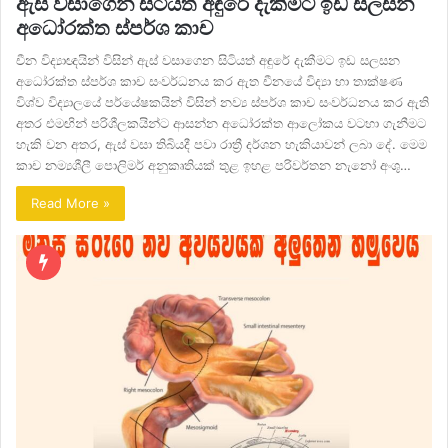
ඇස් වසාගෙන සිටියත් අඳුරේ දැකීමට ඉඩ සලසන
අධෝරක්ත ස්පර්ශ කාච
චීන විද්‍යාඥයින් විසින් ඇස් වසාගෙන සිටියත් අඳුරේ දැකීමට ඉඩ සලසන
අධෝරක්ත ස්පර්ශ කාච සංවර්ධනය කර ඇත චීනයේ විද්‍යා හා තාක්ෂණ
විශ්ව විද්‍යාලයේ පර්යේෂකයින් විසින් නව්‍ය ස්පර්ශ කාච සංවර්ධනය කර ඇති
අතර එමඟින් පරිශීලකයින්ට ආසන්න අධෝරක්ත ආලෝකය වටහා ගැනීමට
හැකි වන අතර, ඇස් වසා තිබියදී පවා රාත්‍රී දර්ශන හැකියාවන් ලබා දේ. මෙම
කාච නම්‍යශීලී පොලිමර් අනුකෘතියක් තුළ ඉහළ පරිවර්තන නැනෝ අංශු…
Read More »