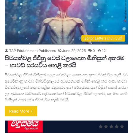
Editor Letters කතෘ වැකි
TAP Edutainment Publishers
June 29, 2025
0
12
පිටසක්වළ ජීවීහු වෙස් වළාගෙන මිනිසුන් අතරම
– හාවඩ් සරසවිය හෙළි කරයි
පිටසක්වල ජීවීන් මිනිසුන් ලෙස වෙස්වළා ගෙන අප අතර ජීවත් විය හැකි බව
අමෙරිකානු හාවඩ් විශ්වවිද්‍යාලයේ අධ්‍යයනයක් මගින් හෙළි කර ඇත. හාවඩ්
විශ්වවිද්‍යාලයේ මානව සශ්‍රීක වැඩසටහනේ පර්යේෂකයන් විසින් සකස් කරන
ලද අධ්‍යයන වාර්තාවේ පැවසෙන්නේ පිටසක්වළ ජීවීන් භූගතව, සඳ මත හෝ
මිනිසුන් අතර පවා ජීවත් විය හැකි බවයි.
Read More »