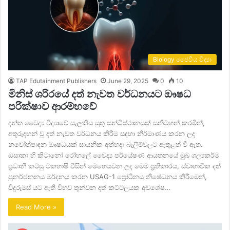
Biology ජෛවීය විද්‍යා
TAP Edutainment Publishers
June 29, 2025
0
10
මිනිස් ශරිරයේ දත් නැවත වර්ධනයට ඖෂධ
පරික්ෂාව ආරම්භවේ
දන්ත වෛද්‍ය විද්‍යාවේ සැලකිය යුතු සන්ධිස්ථානයක් සනිටුහන් කරමින්,
අතුරුදහන් වූ දත් නැවත වර්ධනය කිරීම සඳහා නිර්මාණය කරන ලද
නවෝත්පාදන ඖෂධයක් සායනික අත්හදා බැලීම්වලට ඇතුළත් වී ඇත.
ඔසාකා හි කිටානෝ රෝහලේ වෛද්‍ය පර්යේෂණ ආයතනයේ මුඛ ශල්‍යකර්ම
ප්‍රධානී කට්සු ටකහාෂි විසින් මෙහෙයවන ලද මෙම ප්‍රතිකාරය, ස්වාභාවික දත්
පුනර්ජනනය මර්දනය කරන USAG-1 ප්‍රෝටීනය නිෂේධනය කිරීමෙන්,
විදුරුමස් යට ඇති විභව තුන්වන දත් ​​කට්ටලයක අවශේෂ…
Read More »