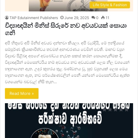
Life Style & Fashion
TAP Edutainment Publishers
June 29, 2025
0
11
විද්‍යාඥයින් මිනිස් සිරුරේ නව අවයවයක් සොයා
ගනි
අපි හිතුවේ අපි මිනිස් අවයව දන්නවා කියලා. අපි වැරදියි, මේ ඉන්ද්‍රියයේ
සම්පූර්ණ ක්‍රියාකාරිත්වය තවමත් අනාවරණය වෙමින් පවතී. මානව ව්‍යුහ
විද්‍යාව පිළිබඳ අපගේ අවබෝධය නැවත සකස් කරන සොයාගැනීමක දී,
විද්‍යාඥයින් මෙසෙන්ටරිය නම් අවයවය නව අවයවයක් ලෙස නිල වශයෙන්
හඳුනාගෙන ඇත. උදර කුහරය තුළ ඛණ්ඩනය වූ, සුළු ව්‍යුහයක් ලෙස මෙය
හදුනාගෙන ඇත, නව පර්යේෂණවලින් පෙනී යන්නේ මෙසෙන්ටරිය ඇත්ත
වශයෙන්ම බඩවැල් නිසි තැන…
Read More »