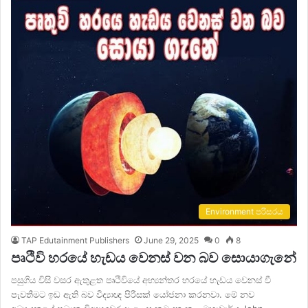
Environment පරිසරය
TAP Edutainment Publishers
June 29, 2025
0
8
පෘථිවි හරයේ හැඩය වෙනස් වන බව සොයාගැනේ
පසුගිය විසි වසර ඇතුළත පෘථිවියේ අභ්‍යන්තර හරයේ හැඩය වෙනස් වී
පැවතීමට ඉඩ ඇති බව විද්‍යාඥ පිරිසක් යෝජනා කරනවා. මේ නව