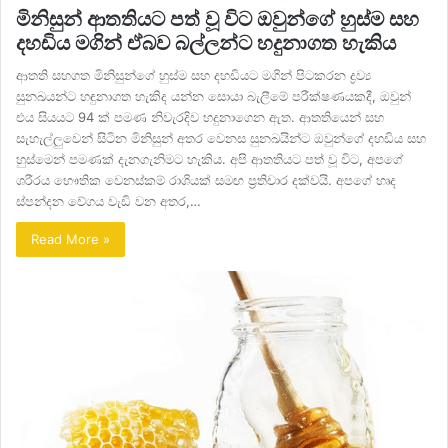
මිනිසුන් ආතතියට පත් වූ විට ඔවුන්ගේ හුස්ම සහ
දහඩිය මගින් ඒබව බල්ලන්ට හදුනාගත හැකිය
ආතති සහගත මිනිසුන්ගේ හුස්ම සහ දහඩියට මගින් පිටකරන ද්‍රව්‍ය
සුනඛයන්ට හඳුනාගත හැකිද යන්න සොයා බැලීමේ පරීක්ෂණයකදී, ඔවුන්
එය සියයට 94 ක් පමණ නිවැරදිව හදුනාගෙන ඇත. ආතතියෙන් සහ
සැහැල්ලුවෙන් සිටින මිනිසුන් අතර වෙනස සුනඛයින්ට ඔවුන්ගේ දහඩිය සහ
හුස්මෙන් පමණක් දැනගැනිමට හැකිය. අපි ආතතියට පත් වූ විට, අපගේ
ශරීරය භෞතික වෙනස්කම් රාශියක් සමඟ ප්‍රතිචාර දක්වයි. අපගේ හෘද
ස්පන්දන වේගය වැඩි වන අතර,…
Read More »