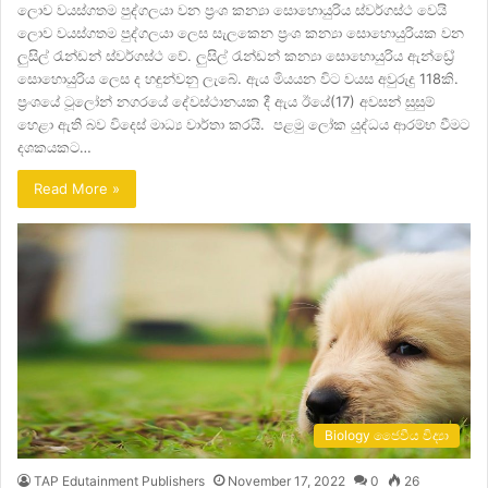
ලොව වයස්ගතම පුද්ගලයා වන ප්‍රංශ කන්‍යා සොහොයුරිය ස්වර්ගස්ථ වෙයි
ලොව වයස්ගතම පුද්ගලයා ලෙස සැලකෙන ප්‍රංශ කන්‍යා සොහොයුරියක වන
ලුසිල් රැන්ඩන් ස්වර්ගස්ථ වේ. ලුසිල් රැන්ඩන් කන්‍යා සොහොයුරිය ඇන්ඩ්‍රේ
සොහොයුරිය ලෙස ද හඳුන්වනු ලැබේ. ඇය මියයන විට වයස අවුරුදු 118කි.
ප්‍රංශයේ ටූලෝන් නගරයේ දේවස්ථානයක දී ඇය ඊයේ(17) අවසන් සුසුම්
හෙළා ඇති බව විදෙස් මාධ්‍ය වාර්තා කරයි. පළමු ලෝක යුද්ධය ආරම්භ වීමට
දශකයකට…
Read More »
Biology ජෛවීය විද්‍යා
TAP Edutainment Publishers
November 17, 2022
0
26