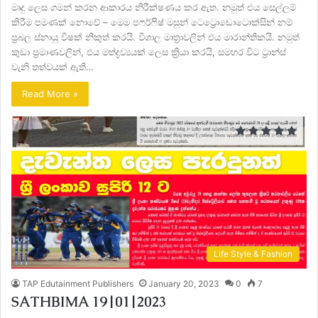
මෘදු ලෙස ගමන් කරන ආකාරය නිරීක්ෂණය කර ඇත. නමුත් එය සෙල්ලම්
කිරීම පමණක් නොවේ – මෙම පෆර්ෆිෂ් මසුන් ටෙට්‍රොඩොටොක්සින් නම්
ප්‍රබල ස්නායු විෂක් නිකුත් කරයි. විශාල මාත්‍රාවලින් එය මාරාන්තිකයි. නමුත්
කුඩා ප්‍රමාණවලින්, එය මත්ද්‍රව්‍යයක් ලෙස ක්‍රියා කරයි, සමහර විට ට්‍රාන්ස්
වැනි තත්වයක් ඇති…
Read More »
Life Style & Fashion
TAP Edutainment Publishers
January 20, 2023
0
7
SATHBIMA 19|01|2023