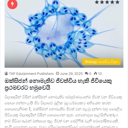
Biology ජෛවීය විද්‍යා
TAP Edutainment Publishers
June 29, 2025
0
10
ඔක්සිජන් නොමැතිව ජිවත්විය හැකි ජිවියෙකු
ප්‍රථමවරට හමුවෙයි
විද්‍යාඥයින් විසින් ඔක්සිජන් නොමැතිව සම්පූර්ණයෙන්ම ජීවත් වන ජීවියෙකු
සොයා ගන්නා ලදී! ජීව විද්‍යාවේ මූලික මූලධර්මයකට අභියෝග කරන
සොයාගැනීමක දී, ඔක්සිජන් නොමැතිව ජීවත් වන පළමු දන්නා බහු සෛලීය
ජීවියෙකු විද්‍යාඥයින් විසින් සොයාගෙන ඇත. හෙනෙගුයා සැල්මිනිකෝලා
නම් ජීවියා සැමන් මත්ස්‍යයා තුළ ජීවත් වන ජෙලිෆිෂ් වැනි පරපෝෂිතයෙකි.
කැපී පෙනෙන ලෙස, එයට මයිටොකොන්ඩ්‍රියල් ජෙනෝමයක් නොමැත –