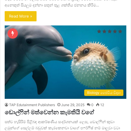
අනෙකුත් සියලුම දන්නා සතුන් තුළ ශක්තිය ජනනය කිරීම…
Read More »
Biology ජෛවීය විද්‍යා
TAP Edutainment Publishers
June 29, 2025
0
12
ඩොල්ෆින් මත්වෙන්න කැමතියි වගේ
සත්ව හැසිරීම් පිළිබඳ ආකර්ෂණීය සංදර්ශනයක් ලෙස, ඩොල්ෆින් කුඩා
ලමුන්ගේ සෙල්ලම් බඩුවක් කැරකෙනවා වාගේ පෆර්ෆිෂ් නම් මාලුවා වටා