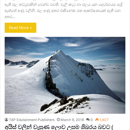
ඇති ජල තට්ටුවකින් වෙන්ව පවති. වැලි කැට හා ජලය යන දෙවර්ගයම සෑදි
ඇත්තේ අණු වලිනි. ජල අණු අතර එකිනෙක මත ආකර්ෂණයක් ඇති වන
අතර…
Read More »
TAP Edutainment Publishers
March 9, 2018
0
1,407
අයිස් වලින් වැසුණ ලොව උසම ශිඛරය බවට (