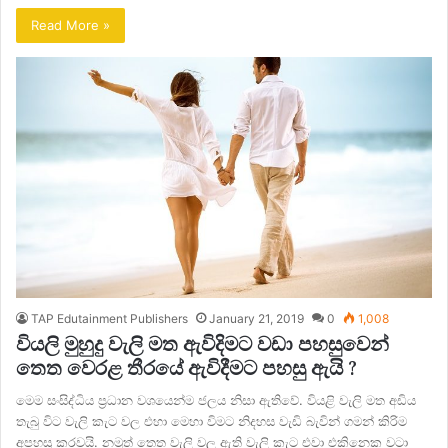
Read More »
TAP Edutainment Publishers
January 21, 2019
0
1,008
වියලි මුහුදු වැලි මත ඇවිදිමට වඩා පහසුවෙන්
තෙත වෙරළ තීරයේ ඇවිදීමට පහසු ඇයි ?
මෙම සංසිද්ධිය ප්‍රධාන වශයෙන්ම ජලය නිසා ඇතිවේ. වියළි වැලි මත අඩිය
තැබු විට වැලි කැට වල එහා මෙහා විමට නිදහස වැඩි බැවින් ගමන් කිරිම
අපහසු කරවයි. නමුත් තෙත වැලි වල ඇති වැලි කැට එවා එකිනෙක වටා