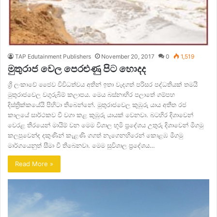
TAP Edutainment Publishers
November 20, 2017
0
1,519
මුතුරාජ වෙල පෙරළුණු පිට හොදද
ශ්‍රි ලංකාවේ ජෛව විවිධත්වය අතින් ඉතා වැදගත් පරිසර පද්ධතියක් තමයි
මුතුරාජවෙල වගුරුබිම් කලාපය. මෙය බස්නාහිර පලාතේ ගම්පහ
දිස්ත්‍රික්කයේයි පිහිටා තිබෙන්නේ. මුතුරාජවෙල කුඹුරු යාය අතීත රජ
කාලයේ සාර්ථකව වී වගා කළ කුඹුරු යායක් වෙනවා. බටහිර දිශාවෙන්
වෙරළ තීරයෙන් මායිම් වන මෙම විශාල භූමි ප්‍රදේශය උතුරු දිශාවෙන් මීගමු
කලපුවෙන්ද දකුණින් කැළණි ගගත් නැගෙනහිරෙන් කොළඹ මීගමු
මාර්ගයෙනුත් සීමා වී තිබෙනවා. මෙම සුවිශාල ප්‍රදේශය…
Read More »