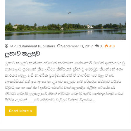
TAP Edutainment Publishers
September 11, 2017
0
918
ලුනාව කලපුව
ලුනාව කලපුව කාෂ්ඨක අව්වෙත් කර්කෂක ඝෝෂාකාරි බවෙත් අගනගරය වු
කොළොම් පුරයෙන් කිලෝමීටර කිහිපයක් දුරින් වු මෙරටුව කියන්නේ ඉතා
කාර්යය බහුල දැඩි නාගරික ප්‍රදේශයක්.එත් ඒ නාගරික බව තුල ඒ බව
හාංකවිසියක්වත් නොදැනෙන ලුනාව කලපුව නම් පරිසරය ස්වහාව ධර්මය
විදිමට,නෙක පක්ෂින් දුකිමට ‍මෙන්ම වෘක්ෂලතාදිය පිළිබද පර්යේෂණ
කිරිමට මෙන්ම හුදකලාවේ ගිමන් නිවීමට මෙන්ම කදිම තෝතැන්නකි.මෙය
පිහිටා ඇත්තේ …. මේ සම්බන්ධ වැඩිදුර විස්තර විදුසමය…
Read More »