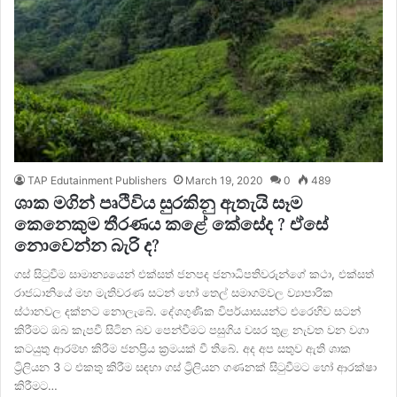
TAP Edutainment Publishers
March 19, 2020
0
489
ශාක මගින් පෘථිවිය සුරකිනු ඇතැයි සෑම
කෙනෙකුම තීරණය කළේ කේසේද ? ඒසේ
නොවෙන්න බැරි ද?
ගස් සිටුවීම සාමාන්‍යයෙන් එක්සත් ජනපද ජනාධිපතිවරුන්ගේ කථා, එක්සත්
රාජධානියේ මහ මැතිවරණ සටන් හෝ තෙල් සමාගම්වල ව්‍යාපාරික
ස්ථානවල දක්නට නොලැබේ. දේශගුණික විපර්යාසයන්ට එරෙහිව සටන්
කිරීමට ඔබ කැපවී සිටින බව පෙන්වීමට පසුගිය වසර තුළ නැවත වන වගා
කටයුතු ආරම්භ කිරීම ජනප්‍රිය ක්‍රමයක් වී තිබේ. අද අප සතුව ඇති ශාක
ට්‍රිලියන 3 ට එකතු කිරීම සඳහා ගස් ට්‍රිලියන ගණනක් සිටුවීමට හෝ ආරක්ෂා
කිරීමට…