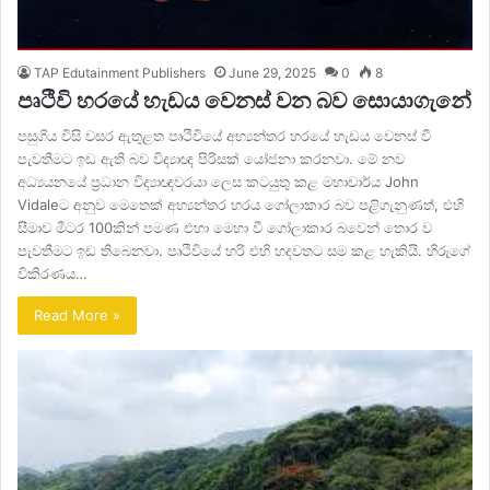
TAP Edutainment Publishers
June 29, 2025
0
8
පෘථිවි හරයේ හැඩය වෙනස් වන බව සොයාගැනේ
පසුගිය විසි වසර ඇතුළත පෘථිවියේ අභ්‍යන්තර හරයේ හැඩය වෙනස් වී
පැවතීමට ඉඩ ඇති බව විද්‍යාඥ පිරිසක් යෝජනා කරනවා. මේ නව
අධ්‍යයනයේ ප්‍රධාන විද්‍යාඥවරයා ලෙස කටයුතු කළ මහාචාර්ය John
Vidaleට අනුව මෙතෙක් අභ්‍යන්තර හරය ගෝලාකාර බව පළිගැනුණත්, එහි
සීමාව මීටර 100කින් පමණ එහා මෙහා වී ගෝලාකාර බවෙන් තොර ව
පැවතීමට ඉඩ තිබෙනවා. පෘථිවියේ හරි එහි හදවතට සම කළ හැකියි. හිරුගේ
විකිරණය…
Read More »