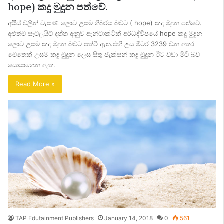
hope) කදු මුදුන පත්වේ.
අයිස් වලින් වැසුණ ලොව උසම ශිඛරය බවට ( hope) කදු මුදුන පත්වේ.
අළුත්ම සැටලයිට් දත්ත අනුව ඇන්ටාක්ටික් අර්ධද්වීපයේ hope කදු මුදුන
ලොව උසම කදු මුදුන බවට පත්වි ඇත.එහි උස මීටර 3239 වන අතර
මෙතෙක් උසම කදු මුදුන ලෙස සිතු ජැක්සන් කදු මුදුන ඊට වඩා මිටි බව
සොයාගෙන ඇත.
Read More »
TAP Edutainment Publishers
January 14, 2018
0
561