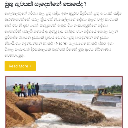
මුතු ඇටයක් සැදෙන්නේ කෙසේද ?
බෙල්ලෙකුගේ ශරිරය තුල මුතු සැදිම ඉතා අපුර්ව සිදුවීමක්.මුතු ඇටයක් සැදීම
ආරම්භවෙන්නේ සරල ක්‍රියාවකින්.බෙල්ලාගේ දේහය තුළට වැලි කැටයක්
හෝ එවැනි දෘඩ යමක් පහසුවෙන් ඇතුළු විය හැක.ඔවුන්ගේ දේහය
බෙහෙවින් සරලයි.මෙසේ ඇතුළුවු දෘඩ වස්තුව වටා දේහයේ සෛල වලින්
සුවිශේෂ රසායන ද්‍රව්‍යයක් ස්‍රාවය වෙනවා.මුතු සැදෙන්නේ මේ ද්‍රව්‍යය
නිසායි.එය හදුන්වන්නේ නාකර් (Nacre) ලෙස.මෙම නාකර් ස්තර ඉතා
විශාල සංඛ්‍යාවක් දිර්ඝකාලයක් තැන්පත් වීමෙන් මුතු ඇටය නිර්මාණය
වෙනවා.මුතු…
Read More »