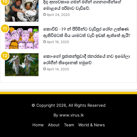
දිගු අභ්‍යවකාශ ගමන් මගින් ගගනගාමීන්ගේ
මොළයේ පරිමාව වැඩිවේ.
April 24, 2020
කොවිඩ් -19 න් පිරිමින්ට වැඩිපුර රෝග ලක්ෂණ
ඇතිවීමටත් මිය යාමටත් වැඩි ඉඩක් ඇත්තේ ඇයි?
April 16, 2020
කොංගෝ ප්‍රජාතන්ත්‍රවාදී ජනරජයේ නව ඉබෝලා
රෝගීන් තිදෙනෙක් හමුවේ
April 14, 2020
© Copyright 2026, All Rights Reserved
By
www.virus.lk
Home
About
Team
World & News