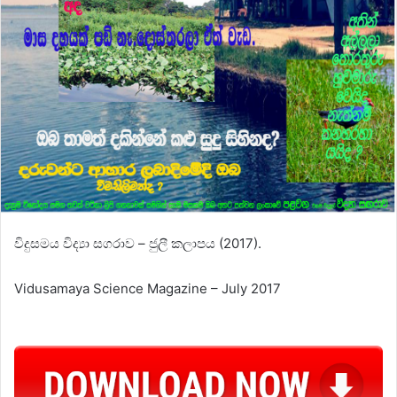
විදුසමය විද්‍යා සගරාව – ජුලී කලාපය (2017).
Vidusamaya Science Magazine – July 2017