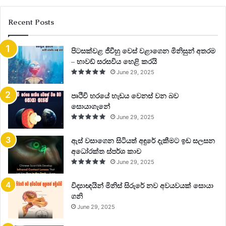
Recent Posts
පිටසක්වළ ජීවීහු වෙස් වළාගෙන මිනිසුන් අතරම
– හාවඩ් සරසවිය හෙළි කරයි
June 29, 2025
පෘථිවි හරයේ හැඩය වෙනස් වන බව
සොයාගැනේ
June 29, 2025
ඇස් වසාගෙන සිටියත් අඳුරේ දැකීමට ඉඩ සලසන
අධෝරක්ත ස්පර්ශ කාච
June 29, 2025
විද්‍යාඥයින් මිනිස් සිරුරේ නව අවයවයක් සොයා
ගනි
June 29, 2025