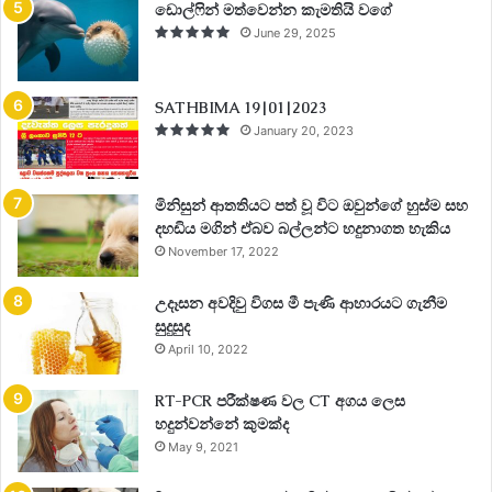
ඩොල්ෆින් මත්වෙන්න කැමතියි වගේ
June 29, 2025
SATHBIMA 19|01|2023
January 20, 2023
මිනිසුන් ආතතියට පත් වූ විට ඔවුන්ගේ හුස්ම සහ
දහඩිය මගින් ඒබව බල්ලන්ට හදුනාගත හැකිය
November 17, 2022
උදෑසන අවදිවු විගස මී පැණි ආහාරයට ගැනීම
සුදුසුද
April 10, 2022
RT-PCR පරීක්ෂණ වල CT අගය ලෙස
හදුන්වන්නේ කුමක්ද
May 9, 2021