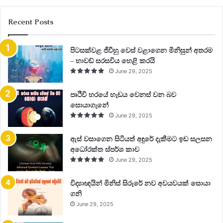
Recent Posts
පිටසක්වළ ජීවීහු වෙස් වළාගෙන මිනිසුන් අතරම
– හාවඩ් සරසවිය හෙළි කරයි
June 29, 2025
පෘථිවි හරයේ හැඩය වෙනස් වන බව
සොයාගැනේ
June 29, 2025
ඇස් වසාගෙන සිටියත් අඳුරේ දැකීමට ඉඩ සලසන
අධෝරක්ත ස්පර්ශ කාච
June 29, 2025
විද්‍යාඥයින් මිනිස් සිරුරේ නව අවයවයක් සොයා
ගනි
June 29, 2025