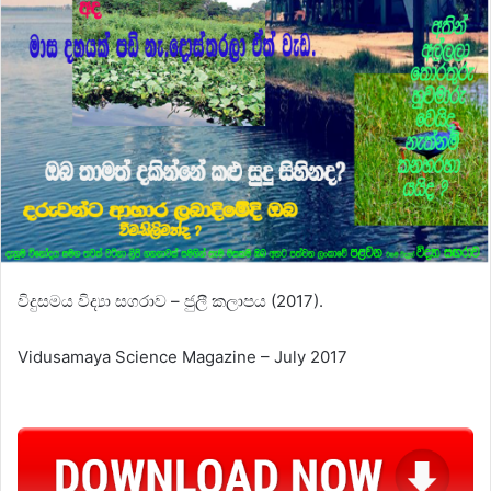
විදුසමය විද්‍යා සගරාව – ජුලී කලාපය (2017).
Vidusamaya Science Magazine – July 2017