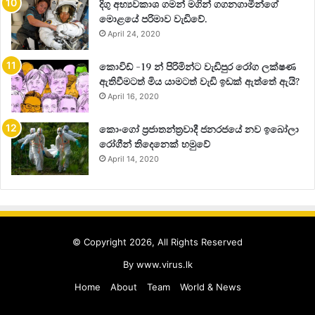
දිගු අභ්‍යවකාශ ගමන් මගින් ගගනගාමීන්ගේ
මොළයේ පරිමාව වැඩිවේ.
April 24, 2020
කොවිඩ් -19 න් පිරිමින්ට වැඩිපුර රෝග ලක්ෂණ
ඇතිවීමටත් මිය යාමටත් වැඩි ඉඩක් ඇත්තේ ඇයි?
April 16, 2020
කොංගෝ ප්‍රජාතන්ත්‍රවාදී ජනරජයේ නව ඉබෝලා
රෝගීන් තිදෙනෙක් හමුවේ
April 14, 2020
© Copyright 2026, All Rights Reserved
By
www.virus.lk
Home
About
Team
World & News