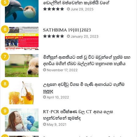
ඩොල්ෆින් මත්වෙන්න කැමතියි වගේ
June 29, 2025
SATHBIMA 19|01|2023
January 20, 2023
මිනිසුන් ආතතියට පත් වූ විට ඔවුන්ගේ හුස්ම සහ
දහඩිය මගින් ඒබව බල්ලන්ට හදුනාගත හැකිය
November 17, 2022
උදෑසන අවදිවු විගස මී පැණි ආහාරයට ගැනීම
සුදුසුද
April 10, 2022
RT-PCR පරීක්ෂණ වල CT අගය ලෙස
හදුන්වන්නේ කුමක්ද
May 9, 2021