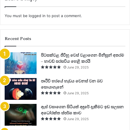
You must be
logged in
to post a comment.
Recent Posts
පිටසක්වළ ජීවීහු වෙස් වළාගෙන මිනිසුන් අතරම
– හාවඩ් සරසවිය හෙළි කරයි
June 29, 2025
පෘථිවි හරයේ හැඩය වෙනස් වන බව
සොයාගැනේ
June 29, 2025
ඇස් වසාගෙන සිටියත් අඳුරේ දැකීමට ඉඩ සලසන
අධෝරක්ත ස්පර්ශ කාච
June 29, 2025