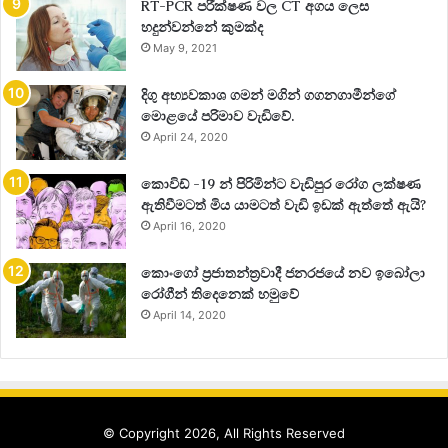
RT-PCR පරීක්ෂණ වල CT අගය ලෙස
හදුන්වන්නේ කුමක්ද
May 9, 2021
දිගු අභ්‍යවකාශ ගමන් මගින් ගගනගාමීන්ගේ
මොළයේ පරිමාව වැඩිවේ.
April 24, 2020
කොවිඩ් -19 න් පිරිමින්ට වැඩිපුර රෝග ලක්ෂණ
ඇතිවීමටත් මිය යාමටත් වැඩි ඉඩක් ඇත්තේ ඇයි?
April 16, 2020
කොංගෝ ප්‍රජාතන්ත්‍රවාදී ජනරජයේ නව ඉබෝලා
රෝගීන් තිදෙනෙක් හමුවේ
April 14, 2020
© Copyright 2026, All Rights Reserved