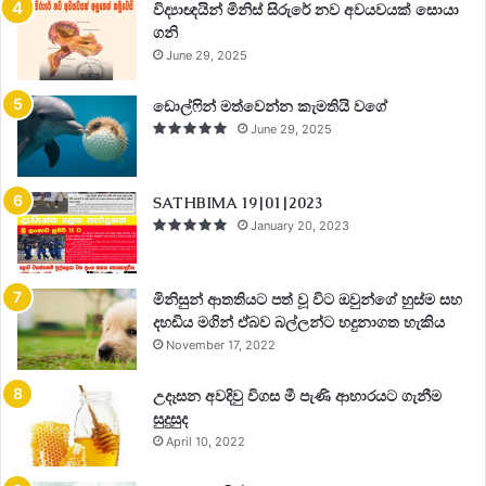
විද්‍යාඥයින් මිනිස් සිරුරේ නව අවයවයක් සොයා
ගනි
June 29, 2025
ඩොල්ෆින් මත්වෙන්න කැමතියි වගේ
June 29, 2025
SATHBIMA 19|01|2023
January 20, 2023
මිනිසුන් ආතතියට පත් වූ විට ඔවුන්ගේ හුස්ම සහ
දහඩිය මගින් ඒබව බල්ලන්ට හදුනාගත හැකිය
November 17, 2022
උදෑසන අවදිවු විගස මී පැණි ආහාරයට ගැනීම
සුදුසුද
April 10, 2022