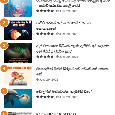
පිටසක්වළ ජීවීහු වෙස් වළාගෙන මිනිසුන් අතරම
– හාවඩ් සරසවිය හෙළි කරයි
June 29, 2025
පෘථිවි හරයේ හැඩය වෙනස් වන බව
සොයාගැනේ
June 29, 2025
ඇස් වසාගෙන සිටියත් අඳුරේ දැකීමට ඉඩ සලසන
අධෝරක්ත ස්පර්ශ කාච
June 29, 2025
විද්‍යාඥයින් මිනිස් සිරුරේ නව අවයවයක් සොයා
ගනි
June 29, 2025
ඩොල්ෆින් මත්වෙන්න කැමතියි වගේ
June 29, 2025
SATHBIMA 19|01|2023