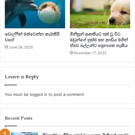
නැවත උපකරණය ක්‍රියා විරහිත කල අතර එහිදි විළුඹ ගැටෙන
ප්‍රතිශතය තවදුරටත් අඩු වි එය 8% දක්වා අගයක් ගත්තා. මෙහිදි
පර්යේෂකයන් නිගමනය කලේ ධාවකයන් එම ඉරියව්වෙන්
ධාවනය කිරිමට ඉගෙන ගැනිම නිසා මෙසේ අගය අඩුවිම සිදු වු
බවය. මෙම පර්යේෂණයම පුහුණු කරුවෙකු යොදා ගනිමින් සිදුකල
ඩොල්ෆින් මත්වෙන්න කැමතියි
මිනිසුන් ආතතියට පත් වූ විට
විට ධාවකයන් නිවැරදිව පාදය තිබිම ඉගෙන ගැනිම සදහන් වුයේ
වගේ
ඔවුන්ගේ හුස්ම සහ දහඩිය මගින්
ඒබව බල්ලන්ට හදුනාගත හැකිය
විළුඹ තැබිම 97 % සිට 80 % දක්වා පමණක් අඩු වි ඉතා අඩු
June 29, 2025
November 17, 2022
ප්‍රතිශතයකින් පමණක් ඉරියව්ව නිවැරදි වු බවය.
Leave a Reply
You must be
logged in
to post a comment.
Recent Posts