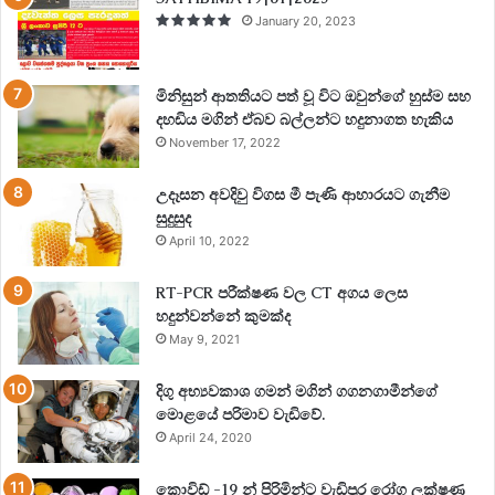
January 20, 2023
මිනිසුන් ආතතියට පත් වූ විට ඔවුන්ගේ හුස්ම සහ
දහඩිය මගින් ඒබව බල්ලන්ට හදුනාගත හැකිය
November 17, 2022
උදෑසන අවදිවු විගස මී පැණි ආහාරයට ගැනීම
සුදුසුද
April 10, 2022
RT-PCR පරීක්ෂණ වල CT අගය ලෙස
හදුන්වන්නේ කුමක්ද
May 9, 2021
දිගු අභ්‍යවකාශ ගමන් මගින් ගගනගාමීන්ගේ
මොළයේ පරිමාව වැඩිවේ.
April 24, 2020
කොවිඩ් -19 න් පිරිමින්ට වැඩිපුර රෝග ලක්ෂණ