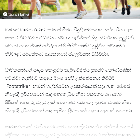
tap sri lanka
ඔබගේ ධාවන රටාව වෙනස් විමට විදුලි කම්පනය හේතු විය හැක.
සමහර විට ඔබගේ ධාවන වේගය වැඩිවිමත් සිදු වෙන්නත් පුලුවනි.
මෙසේ පවසන්නේ සබිරුකන්හි පිහිටි කෘතිම බුද්ධිය සම්බන්ධ
ජර්මාණු පර්යේෂණ ආයතනයේ ප්ලෝරියන් ඩයිබර්ය.
ධාවකයන්ගේ පාදය පොළවට තැබිමේදි එය ප්‍රශස්ථ කෝණයකින්
පවත්වා ගැනිමට පාදයේ මාංශ පේෂි උත්තේජනය කිරිමට
Footstriker නමින් හැදින්වෙන උපකරණයක් සදා ඇත. මෙසේ
නිවැරදි ඉරියව්වෙන් පාද නොතැබිම නිසා වසරකට බොහෝ
පිරිසක් අනතුරු වල‍ට ලක් වෙන බව දක්නට ලැබෙනවා.මේ නිසා
නිවැරදි ඉරියව්වෙන් පාද තැබිම ක්‍රිඩකයන්ට ඉතා වැදගත් වෙනවා.
සාමාන්‍යයෙන් වෘතිය මට්ටමේ ධාවන ක්‍රිඩකයන් තමන්ගේ පාදයේ
ඉදිරිපස කොටස පොළවේ ප්‍රථමයෙන් තබන අතර අනිකුත් සාමාන්‍ය