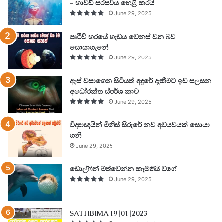
– හාවඩ් සරසවිය හෙළි කරයි
June 29, 2025
පෘථිවි හරයේ හැඩය වෙනස් වන බව
සොයාගැනේ
June 29, 2025
ඇස් වසාගෙන සිටියත් අඳුරේ දැකීමට ඉඩ සලසන
අධෝරක්ත ස්පර්ශ කාච
June 29, 2025
විද්‍යාඥයින් මිනිස් සිරුරේ නව අවයවයක් සොයා
ගනි
June 29, 2025
ඩොල්ෆින් මත්වෙන්න කැමතියි වගේ
June 29, 2025
SATHBIMA 19|01|2023