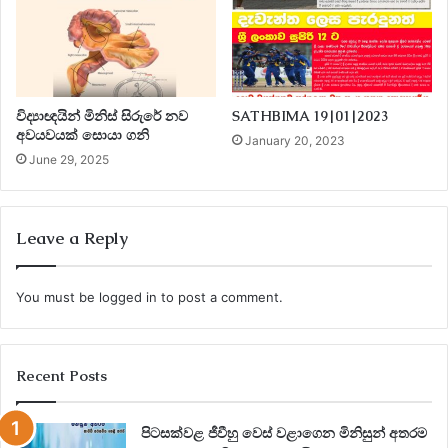
විද්‍යාඥයින් මිනිස් සිරුරේ නව
SATHBIMA 19|01|2023
අවයවයක් සොයා ගනි
January 20, 2023
June 29, 2025
Leave a Reply
You must be
logged in
to post a comment.
Recent Posts
පිටසක්වළ ජීවීහු වෙස් වළාගෙන මිනිසුන් අතරම