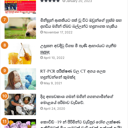
January 20, 2023
මිනිසුන් ආතතියට පත් වූ විට ඔවුන්ගේ හුස්ම සහ
දහඩිය මගින් ඒබව බල්ලන්ට හදුනාගත හැකිය
November 17, 2022
උදෑසන අවදිවු විගස මී පැණි ආහාරයට ගැනීම
සුදුසුද
April 10, 2022
RT-PCR පරීක්ෂණ වල CT අගය ලෙස
හදුන්වන්නේ කුමක්ද
May 9, 2021
දිගු අභ්‍යවකාශ ගමන් මගින් ගගනගාමීන්ගේ
මොළයේ පරිමාව වැඩිවේ.
April 24, 2020
කොවිඩ් -19 න් පිරිමින්ට වැඩිපුර රෝග ලක්ෂණ
ඇතිවීමටත් මිය යාමටත් වැඩි ඉඩක් ඇත්තේ ඇයි?