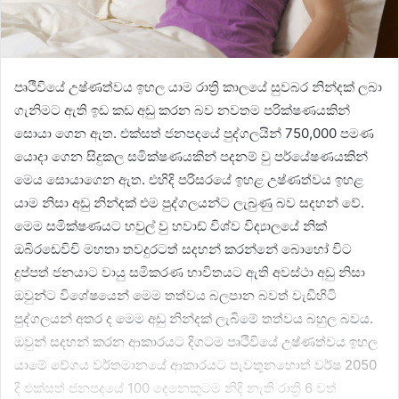
පෘථිවියේ උෂ්ණත්වය ඉහල යාම රාත්‍රි කාලයේ සුවබර නින්දක් ලබා
ගැනිමට ඇති ඉඩ කඩ අඩු කරන බව නවතම පරික්ෂණයකින්
සොයා ගෙන ඇත. එක්සත් ජනපදයේ පුද්ගලයින් 750,000 පමණ
යොදා ගෙන සිදුකල සමික්ෂණයකින් පදනම් වු පර්යේෂණයකින්
මෙය සොයාගෙන ඇත. එහිදි පරිසරයේ ඉහළ උෂ්ණත්වය ඉහළ
යාම නිසා අඩු නින්දක් එම පුද්ගලයන්ට ලැබුණු බව සදහන් වේ.
මෙම සමික්ෂණයට හවුල් වු හවාඩ් විශ්ව විද්‍යාලයේ නික්
ඔබිරඩෙවිචි මහතා තවදුරටත් සදහන් කරන්නේ බොහෝ විට
දුප්පත් ජනයාට වායු සමිකරණ භාවිතයට ඇති අවස්ථා අඩු නිසා
ඔවුන්ට විශේෂයෙන් මෙම තත්වය බලපාන බවත් වැඩිහිටි
පුද්ගලයන් අතර ද මෙම අඩු නින්දක් ලැබිමේ තත්වය බහුල බවය.
ඔවුන් සදහන් කරන ආකාරයට දිගටම පෘථිවියේ උෂ්ණත්වය ඉහල
යාමේ වේගය වර්තමානයේ ආකාරයට පැවතුනහොත් වර්ෂ 2050
දි එක්සත් ජනපදයේ 100 දෙනෙකුටම නිදි නැති රාත්‍රි 6 වත්