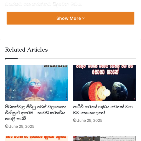
වසරකට ගත කරන්නට සිදුවෙන බවය.
Show More
Related Articles
පිටසක්වළ ජීවීහු වෙස් වළාගෙන
පෘථිවි හරයේ හැඩය වෙනස් වන
මිනිසුන් අතරම – හාවඩ් සරසවිය
බව සොයාගැනේ
හෙළි කරයි
June 29, 2025
June 29, 2025