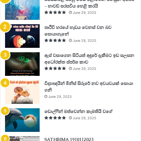
මෙහි code එක මේ ආකාරයට කොටස් කර තේරුම් කරමි.
– හාවඩ් සරසවිය හෙළි කරයි
June 29, 2025
පෘථිවි හරයේ හැඩය වෙනස් වන බව
සොයාගැනේ
B/2/4/62 04
June 29, 2025
*1 ආරම්භක ඉංග්‍රීසි අක්ෂරය රථයේ දෝෂය අදාල කොටස දක්වයි.
ඇස් වසාගෙන සිටියත් අඳුරේ දැකීමට ඉඩ සලසන
එය පහත පරිදි වේ.
අධෝරක්ත ස්පර්ශ කාච
June 29, 2025
විද්‍යාඥයින් මිනිස් සිරුරේ නව අවයවයක් සොයා
ගනි
B – body codes (includes ac &airbag)
June 29, 2025
C – chassis codes (includes abs)
ඩොල්ෆින් මත්වෙන්න කැමතියි වගේ
June 29, 2025
P – owertrain codes (includes engine & transmission)
SATHBIMA 19|01|2023
U – communication network bus