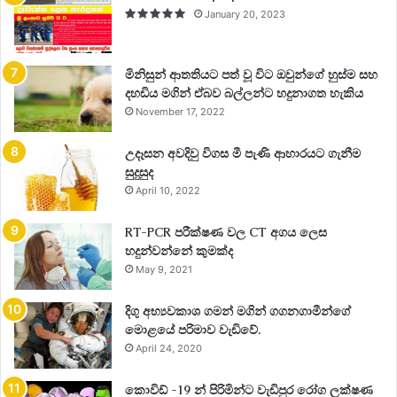
January 20, 2023
මිනිසුන් ආතතියට පත් වූ විට ඔවුන්ගේ හුස්ම සහ
එම කේත අක්ෂර මේ ලෙස දැක්වෙන අතර කේතය දුටුවනම එය
දහඩිය මගින් ඒබව බල්ලන්ට හදුනාගත හැකිය
අදාල කොටස හඳුනාගැනීම පහසු වනසේ යොදා ඇත.
November 17, 2022
උදෑසන අවදිවු විගස මී පැණි ආහාරයට ගැනීම
සුදුසුද
April 10, 2022
*2 දෙවැනි කොටස අංකය 0 හෝ අදාල නිශ්පාදකයාගේ අභිමතය
ලෙස ඒ ඒ රථවලට විශේෂිත වු පරිපථ පද්ධති හැඳින්වෙන අංක
RT-PCR පරීක්ෂණ වල CT අගය ලෙස
කිහිපයක් භාවිතා වේ
හදුන්වන්නේ කුමක්ද
May 9, 2021
දිගු අභ්‍යවකාශ ගමන් මගින් ගගනගාමීන්ගේ
මොළයේ පරිමාව වැඩිවේ.
0 – generic obd code
April 24, 2020
1,2,3 – manufacturer specific codes
කොවිඩ් -19 න් පිරිමින්ට වැඩිපුර රෝග ලක්ෂණ