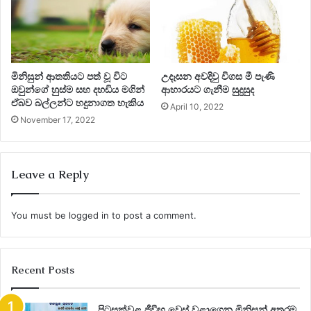
(සන්නිවේදන ක්‍රම ,protocols,සහ obd1,2 diagnosis පසුව
ලිපියක විස්තරාත්මකව ඉදිරිපත් කිරීමට බලාපොරොත්තු වන නිසා
මෙහි සඳහන් නොකරමි ) scan tool එකක් හා බොහෝවිට
මල්ටිමීටරයක් මෙහිදී අත්‍යවශ්‍ය වනුයේ මූලිකවම විදුලිමය පරිපථ
මිනිසුන් ආතතියට පත් වූ විට
උදෑසන අවදිවු විගස මී පැණි
සමග ගනුදෙනුව සිදුවන නිසාවෙනි.
ඔවුන්ගේ හුස්ම සහ දහඩිය මගින්
ආහාරයට ගැනීම සුදුසුද
ඒබව බල්ලන්ට හදුනාගත හැකිය
April 10, 2022
November 17, 2022
මුලින්ම fault code එකකින් අදහස් වන දේ පැහැදිලි කරගනිමු.
Leave a Reply
පහල fault code එක ⁣බලන්න..
You must be
logged in
to post a comment.
B2462 04 global positioning system, open
Recent Posts
පිටසක්වළ ජීවීහු වෙස් වළාගෙන මිනිසුන් අතරම