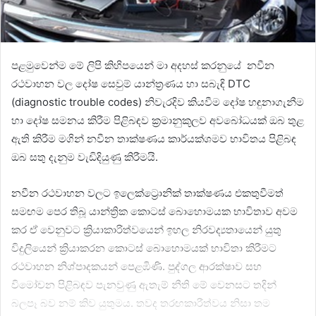
පළමුවෙන්ම මේ ලිපි කිහිපයෙන් මා අදහස් කරනුයේ නවීන
රථවාහන වල දෝෂ සෙවුම් යාන්ත්‍රණය හා සබැඳි DTC
(diagnostic trouble codes) නිවැරදිව කියවීම දෝෂ හඳුනාගැනීම
හා දෝෂ සමනය කිරීම පිළිබඳව ක්‍රමානුකූලව අවබෝධයක් ඔබ තුළ
ඇති කිරීම මගින් නවීන තාක්ෂණය කාර්යක්ශමව භාවිතය පිළිබඳ
ඔබ සතු දැනුම වැඩිදියුණු කිරීමයි.
නවීන රථවාහන වලට ඉලෙක්ට්‍රොනික් තාක්ෂණය එකතුවීමත්
සමඟම පෙර තිබූ යාන්ත්‍රික කොටස් බොහොමයක භාවිතාව අවම
කර ඒ වෙනුවට ක්‍රියාකාරිත්වයෙන් ඉහල නිරවද්‍යතායෙන් යුතු
විදුලියෙන් ක්‍රියාකරන කොටස් බොහොමයක් භාවිතා කිරීමට
රථවාහන නිශ්පාදකයන් පෙළඹිණි. පුද්ගල ආරක්ෂාව සහ
විමෝචන පිළිබඳව පැනවුණු ඇතැම් නීති මේ වෙනසට තදින්
බලපෑ බව නම් කිව යුතුමය. තවද තරඟකාරීත්වය නිසා තම