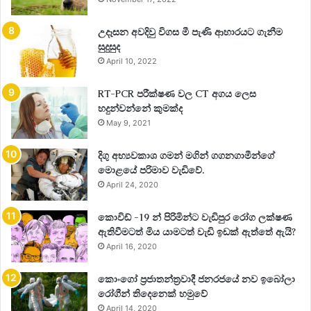
උදෑසන අවදිවු විගස මී පැණි ආහාරයට ගැනීම
සුදුසුද
April 10, 2022
RT-PCR පරීක්ෂණ වල CT අගය ලෙස
හදුන්වන්නේ කුමක්ද
May 9, 2021
දිගු අභ්‍යවකාශ ගමන් මගින් ගගනගාමීන්ගේ
මොළයේ පරිමාව වැඩිවේ.
April 24, 2020
කොවිඩ් -19 න් පිරිමින්ට වැඩිපුර රෝග ලක්ෂණ
ඇතිවීමටත් මිය යාමටත් වැඩි ඉඩක් ඇත්තේ ඇයි?
April 16, 2020
කොංගෝ ප්‍රජාතන්ත්‍රවාදී ජනරජයේ නව ඉබෝලා
රෝගීන් තිදෙනෙක් හමුවේ
April 14, 2020