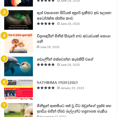
June 29, 2025
ඇස් වසාගෙන සිටියත් අඳුරේ දැකීමට ඉඩ සලසන
අධෝරක්ත ස්පර්ශ කාච
June 29, 2025
විද්‍යාඥයින් මිනිස් සිරුරේ නව අවයවයක් සොයා
ගනි
June 29, 2025
ඩොල්ෆින් මත්වෙන්න කැමතියි වගේ
June 29, 2025
SATHBIMA 19|01|2023
January 20, 2023
මිනිසුන් ආතතියට පත් වූ විට ඔවුන්ගේ හුස්ම සහ
දහඩිය මගින් ඒබව බල්ලන්ට හදුනාගත හැකිය
November 17, 2022