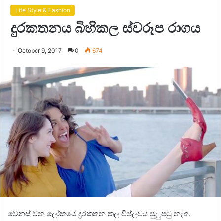
Life Style & Fashion
දුරකතනය බිහිකල ස්වරූප රාගය
October 9, 2017
0
674
වෙනස් වන ලෝකයේ දුරකතන කල විප්ලවය සුලුපටු නැත.