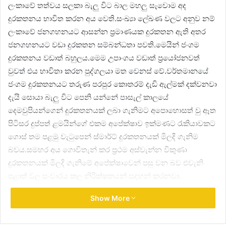
ලංකාවේ තත්වය සලකා බැලු විට බාල මහලු සැවොම අද
දුරකතනය භාවිත කරන අය වෙති.සංඛ්‍යා ලේඛණ වලට අනුව නම්
ලංකාවේ ජනගහනයට ආසන්න ප්‍රමාණයක දුරකතන ඇති අතර
ජනගහනයට වඩා දුරකතන සම්බන්ධතා පවති.මෙයින් ජංගම
දුරකතනය වඩාත් බහුලය.මෙම උපාංගය වඩාත් ප්‍රයෝජනවත්
වුවත් එය භාවිතා කරන පුද්ගලයා මත වෙනස් වේ.වර්තමානයේ
ජංගම දුරකතනයට තරුණ පරපුර කොතරම් දැඩි ඇල්මක් දක්වනවා
දැයි සොයා බැලු විට පෙනි යන්නේ පාසැල් කාලයේ
දෙමවුපියන්ගෙන් දුරකතනයක් ලබා ගැනිමට අපොහොසත් වු ඈත
පිටිසර දුප්පත් ළමයින්ගේ එකම අපේක්ෂාව ඉක්මණට රැකියාවකට
ගොස් තම පළමු වැටුපෙන් ස්මාර්ට් දුරකතනයක් මිලදි ගැනිම
බවය.සමහර අය ගොවිතැන් කර ප්‍රථම අස්වැන්න විකුණා
දුරකතනයක් මිලදි ගැනිමේ අපේක්ෂාවෙන් පසු වන බව එවැනි
පළාත් වල සංචාරය කල නිරික්ෂකයන් සදහන් කරනවා.
Show More
මෙම ස්මාර්ට් දුරකතන වල ඉදිරිපස ඇති නවින කැමරාව මගින්
තමන්ගේම ජායාරූපයක් ලබාගැනිමට හැක. මෙම ජායාරූප සෙල්පි