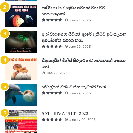
පෘථිවි හරයේ හැඩය වෙනස් වන බව
සොයාගැනේ
June 29, 2025
ඇස් වසාගෙන සිටියත් අඳුරේ දැකීමට ඉඩ සලසන
අධෝරක්ත ස්පර්ශ කාච
June 29, 2025
විද්‍යාඥයින් මිනිස් සිරුරේ නව අවයවයක් සොයා
ගනි
June 29, 2025
ඩොල්ෆින් මත්වෙන්න කැමතියි වගේ
June 29, 2025
SATHBIMA 19|01|2023
January 20, 2023