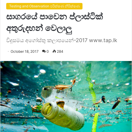
Testing and Observation පරික්ෂණ නිරික්ෂණ
සාගරයේ පාවෙන ප්ලාස්ටික්
අතුරුදහන් වෙලාලු
විදුසමය අගෝස්තු කලාපයෙන්-2017 www.tap.lk
October 18, 2017
0
284