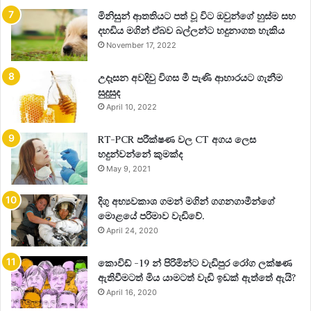
මිනිසුන් ආතතියට පත් වූ විට ඔවුන්ගේ හුස්ම සහ
දහඩිය මගින් ඒබව බල්ලන්ට හදුනාගත හැකිය
November 17, 2022
උදෑසන අවදිවු විගස මී පැණි ආහාරයට ගැනීම
සුදුසුද
April 10, 2022
RT-PCR පරීක්ෂණ වල CT අගය ලෙස
හදුන්වන්නේ කුමක්ද
May 9, 2021
දිගු අභ්‍යවකාශ ගමන් මගින් ගගනගාමීන්ගේ
මොළයේ පරිමාව වැඩිවේ.
April 24, 2020
කොවිඩ් -19 න් පිරිමින්ට වැඩිපුර රෝග ලක්ෂණ
ඇතිවීමටත් මිය යාමටත් වැඩි ඉඩක් ඇත්තේ ඇයි?
April 16, 2020