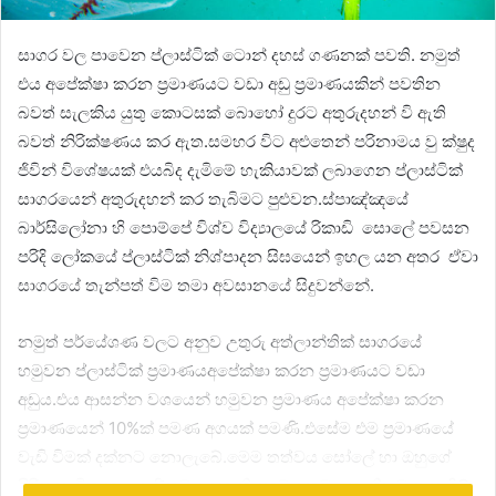
සාගර වල පාවෙන ප්ලාස්ටික් ටොන් දහස් ගණනක් පවති. නමුත්
එය අපේක්ෂා කරන ප්‍රමාණයට වඩා අඩු ප්‍රමාණයකින් පවතින
බවත් සැලකිය යුතු කොටසක් බොහෝ දුරට අතුරුදහන් වි ඇති
බවත් නිරික්ෂණය කර ඇත.සමහර විට අළුතෙන් පරිනාමය වු ක්ෂුද
ජිවින් විශේෂයක් එයබිද දැමිමේ හැකියාවක් ලබාගෙන ප්ලාස්ටික්
සාගරයෙන් අතුරුදහන් කර තැබිමට පුළුවන.ස්පාඤ්ඤයේ
බාර්සිලෝනා හි පොම්පේ විශ්ව විද්‍යාලයේ රිකාඩි සොලේ පවසන
පරිදි ලෝකයේ ප්ලාස්ටික් නිශ්පාදන සිඝයෙන් ඉහල යන අතර ඒවා
සාගරයේ තැන්පත් විම තමා අවසානයේ සිදුවන්නේ.
නමුත් පර්යේශණ වලට අනුව උතුරු අත්ලාන්තික් සාගරයේ
හමුවන ප්ලාස්ටික් ප්‍රමාණයඅපේක්ෂා කරන ප්‍රමාණයට වඩා
අඩුය.එය ආසන්න වශයෙන් හමුවන ප්‍රමාණය අපේක්ෂා කරන
ප්‍රමාණයෙන් 10%ක් පමණ අගයක් පමණි.එසේම එම ප්‍රමාණයේ
වැඩි විමක් දක්නට නොලැබේ.මෙම තත්වය සෝලේ හා ඔහුගේ
පිරිස භාවිත කල ගණිතමය අකෘතියකට අනුව භෞතිකව පැහැදිලි