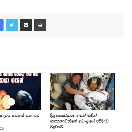
Facebook
Twitter
Share via Email
Print
ේ හැඩය වෙනස් වන බව
දිගු අභ්‍යවකාශ ගමන් මගින්
ගගනගාමීන්ගේ මොළයේ පරිමාව
වැඩිවේ.
025