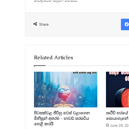
තවදුරටත් ඔවුන් පවසයි.
Share
Related Articles
පිටසක්වළ ජීවීහු වෙස් වළාගෙන
පෘථිවි හරය
මිනිසුන් අතරම – හාවඩ් සරසවිය
සොයාගැනේ
හෙළි කරයි
June 29, 2