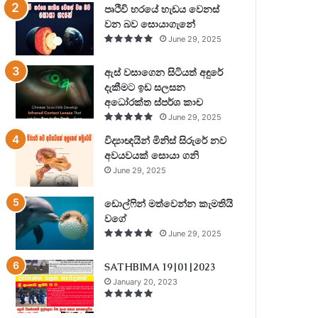
පෘථිවි හරයේ හැඩය වෙනස්
වන බව සොයාගැනේ
June 29, 2025
ඇස් වසාගෙන සිටියත් අඳුරේ
දැකීමට ඉඩ සලසන
අධෝරක්ත ස්පර්ශ කාච
June 29, 2025
විද්‍යාඥයින් මිනිස් සිරුරේ නව
අවයවයක් සොයා ගනි
June 29, 2025
ඩොල්ෆින් මත්වෙන්න කැමතියි
වගේ
June 29, 2025
SATHBIMA 19|01|2023
January 20, 2023