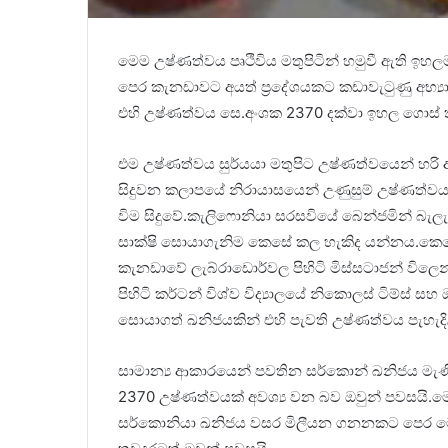
මෙම උෂ්ණත්වය පෘථිවිය මතුපිටින් හමුවී ඇති ඉ
පෙර කැනඩාවට අයත් ප්‍රදේශයකට කඩාවැටුණු අභ්‍යා
එහි උෂ්ණත්වය සෙ.අංශක 2370 දක්වා ඉහල ගොස් 
එම උෂ්ණත්වය සුර්යයා මතුපිට උෂ්ණත්වයෙන් හරි අඩ
සිදුවන කලාපයේ නිරායාසයෙන් උණුසුම් උෂ්ණත්වය
විම සිදුවේ.කැලිෆොනියා සරසවියේ බෙන්ජමින් බැලැ
සාක්ෂි සොයාගැනිම කෙසේ කල හැකිද යන්නය.කෙස
කැනඩාවේ ලැබ්රාඩොර්වල පිහිටි මිස්සටාජන් විලෙන්
පිහිටි කර්ටන් විශ්ව විද්‍යාලයේ නිකොලස් ටිම්ස්
සොයාගත් ඛනිජයකින් එහි පැවති උෂ්ණත්වය පැහැදි
සාමාන්‍ය ආකාරයෙන් පවතින සර්කොන් ඛනිජය මැණ
2370 උෂ්ණත්වයක් අවශ්‍ය වන බව ඔවුන් පවසයි.මෙ
සර්කොනියා ඛනිජය වසර මිලීයන ගනනකට පෙර මෙ