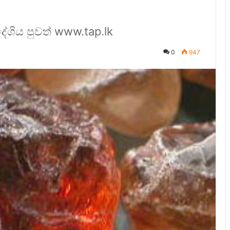
ශිය පුවත් www.tap.lk
0
947