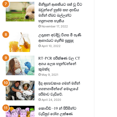
මිනිසුන් ආතතියට පත් වූ විට
ඔවුන්ගේ හුස්ම සහ දහඩිය
මගින් ඒබව බල්ලන්ට
හදුනාගත හැකිය
November 17, 2022
උදෑසන අවදිවු විගස මී පැණි
ආහාරයට ගැනීම සුදුසුද
April 10, 2022
RT-PCR පරීක්ෂණ වල CT
අගය ලෙස හදුන්වන්නේ
කුමක්ද
May 9, 2021
දිගු අභ්‍යවකාශ ගමන් මගින්
ගගනගාමීන්ගේ මොළයේ
පරිමාව වැඩිවේ.
April 24, 2020
කොවිඩ් -19 න් පිරිමින්ට
වැඩිපුර රෝග ලක්ෂණ