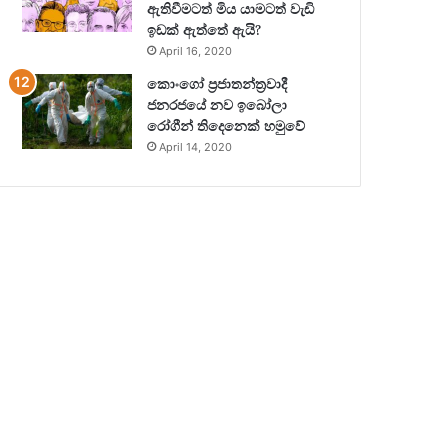
ඇතිවීමටත් මිය යාමටත් වැඩි
ඉඩක් ඇත්තේ ඇයි?
April 16, 2020
කොංගෝ ප්‍රජාතන්ත්‍රවාදී
ජනරජයේ නව ඉබෝලා
රෝගීන් තිදෙනෙක් හමුවේ
April 14, 2020