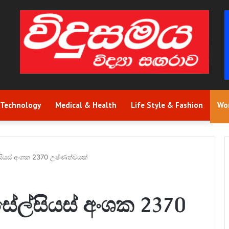
Technology
Medical & Health
Life Style & Fashion
Wo
ල්සියස් අංශක 2370 උෂ්ණත්වයක්
 සේල්සියස් අංශක 2370