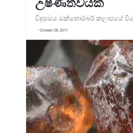
උෂ්ණත්වයක්
විදුසමය ඔක්තොම්බර් කලාපයේ විදේ
October 28, 2017