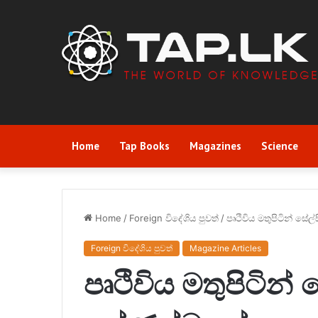
Home
Tap Books
Magazines
Science
Home
/
Foreign විදේශිය පුවත්
/
පෘථිවිය මතුපිටින් සේ
Foreign විදේශිය පුවත්
Magazine Articles
පෘථිවිය මතුපිටින්