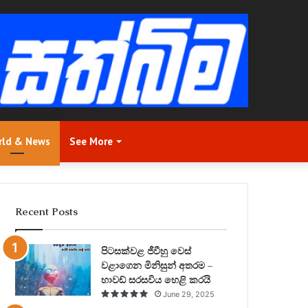
rld & News
See More
Recent Posts
පිටසක්වළ ජීවීහු වෙස්
වළාගෙන මිනිසුන් අතරම –
හාවඩ් සරසවිය හෙළි කරයි
June 29, 2025