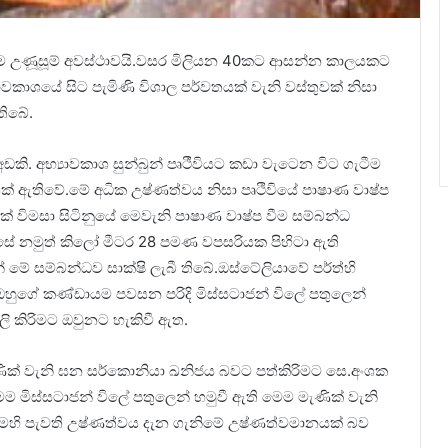
හලම උණූසූම් අවස්ථාවයි.වසර මිලියන 40කට ආසන්න කාලයකට
වකාශයේ සිට පැමිණි විශාල පර්වතයක් වැනි වස්තුවක් නිසා
තිබේ.
කි. අභ්‍යාවකාශ සුන්බුන් පෘථීවියට කඩා වැටෙන විට ගැටීම
ක් ඇතිවේ.මේ අධික උෂ්ණත්වය නිසා පෘථිවියේ පාෂාණ වාෂ්ප
ක් විමසා සිටිනුයේ මෙවැනි පාෂාණ වාෂ්ප වීම සම්බන්ධ
ේ නමුත් කිලෝ මීටර 28 පමණ වපසරියක පිහිටා ඇති
 මේ සම්බන්ධව සාක්ෂි ලැබී තිබේ.ඔස්ටේලියාවේ පර්ත්හි
 සහ ඔහුගේ කණ්ඩායම පවසන පරිදි මිස්සටාජන් විලේ පතුලෙන්
ලි කිරිමට ඔවුනට හැකිවී ඇත.
ික් වැනි ඝන සර්කොනියා ඛනිජය බවට පත්කිරිමට සෙ.අංශක
ම මිස්සටාජන් විලේ පතුලෙන් හමුවී ඇති මෙම මැණික් වැනි
හි පැවති උෂ්ණත්වය දැන ගැනිමේ උෂ්ණත්වමානයක් බව