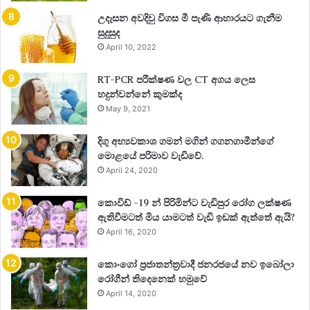
ශක්තිය ඒ.ටි.පී නම් අණු වල ගබඩා කිරිම මෙහිදි සිදුවෙනවා.
උදෑසන අවදිවු විගස මී පැණි ආහාරයට ගැනීම
සුදුසුද
අන්තඃප්ලාස්මීය ජාලිකා
April 10, 2022
මෙය රළු හා සිනිදු කොටස් දෙකකින් යුක්ත වෙනවා.රළු
අන්තඃප්ලාස්මීය ජාලිකා වලදි ප්‍රෝටින තවදුරටත් සංකිර්ණ අණු
RT-PCR පරීක්ෂණ වල CT අගය ලෙස
බවට පත් කරමිත් සිනිදු අන්තඃප්ලාස්මීය ජාලිකා වලදි
හදුන්වන්නේ කුමක්ද
May 9, 2021
කාබෝහයිඩ්‍රේට් ලිපිඩ වර්ග නිපදවන අතර පොදුවේ මෙවා මගින්
ප්‍රෝටීන, ලිපිඩ,ස්ටෙරොයිඩ පරිවහනය සිදුකරයි.
දිගු අභ්‍යවකාශ ගමන් මගින් ගගනගාමීන්ගේ
මොළයේ පරිමාව වැඩිවේ.
ගොල්හි සංකිර්ණය
April 24, 2020
ස්‍රාවීය ද්‍රව්‍ය නිපදවිම හා ප්‍රෝටින,ලිපිඩ,වැනි දේ අසුරා තබා ස්‍රාවය
ප්‍රධාන වශයෙන් දක්නට ලැබේ.
කොවිඩ් -19 න් පිරිමින්ට වැඩිපුර රෝග ලක්ෂණ
ඇතිවීමටත් මිය යාමටත් වැඩි ඉඩක් ඇත්තේ ඇයි?
April 16, 2020
සෛල රික්තකය
ශාක සෛල වල විශාල මධ්‍ය රික්තකයක් හෝ රික්තක කීපයක්
කොංගෝ ප්‍රජාතන්ත්‍රවාදී ජනරජයේ නව ඉබෝලා
ඇත.මේවා මගින් සෛල වල ජල තුල්‍යතාවය පවත්වා ගැනිම
රෝගීන් තිදෙනෙක් හමුවේ
සන්ධාරණය පවත්වා ගැනිම වර්ණක ගබඩාකර සෛල වලට
April 14, 2020
වර්ණය ලබාදිම ආදිය සිදුවේ. සත්ත්ව සෛල වල විශාල රික්තක