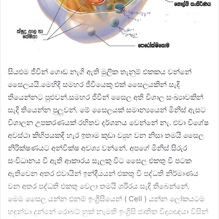
සියළුම ජීවීන් ගොඩ නැගි ඇති මුලික තැනුම් එකකය වන්නේ
සෛලයයි.මෙහිදි සමහර ජීවීයෙකු එක් සෛලයකින් සැදි
තියෙන්නට පුළුවන්.සමහර ජීවීන් සෛල අති විශාල සංඛ්‍යාවකින්
සැදි තියෙන්න පුලුවන්. මේ සෛලයක් සමාන්‍යයෙන් මිනිස් ඇසට
විශාලන උපකරණයක් රහිතව දර්ශනය වෙන්නේ නැ. එවා විශේෂ
අවස්ථා කිහිපයකදි හැර ඉතාම කුඩා ව්‍යුහ වන නිසා තමයි සෛල
නිරික්ෂණයට අන්වික්ෂ අවශ්‍ය වන්නේ. අපගේ මිනිස් සිරුර
සංවිධානය වී ඇති ආකාරය සැලකු විට සෛල එකතු වි පටක
ඇතිවෙන අතර එවායින් ඉන්දීයයන් එකතු වි පද්ධති නිර්මාණය
වන අතර පද්ධති එකතු වෙලා තමයි ශරිරය සැදි තිබෙන්නේ.
මෙම සෛල යන්න එනම් ඉංග්‍රිසියෙන් ( Cell ) යන්න ලෝකයටම
හදුන්වා දුන්නේ රොබට් හුක් නැමති ඉංග්‍රිසි ජාතික විද්‍යාඥයා විසින්