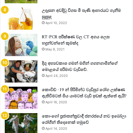
උදෑසන අවදිවු විගස මී පැණි ආහාරයට ගැනීම
සුදුසුද
April 10, 2022
RT-PCR පරීක්ෂණ වල CT අගය ලෙස
හදුන්වන්නේ කුමක්ද
May 9, 2021
දිගු අභ්‍යවකාශ ගමන් මගින් ගගනගාමීන්ගේ
මොළයේ පරිමාව වැඩිවේ.
April 24, 2020
කොවිඩ් -19 න් පිරිමින්ට වැඩිපුර රෝග ලක්ෂණ
ඇතිවීමටත් මිය යාමටත් වැඩි ඉඩක් ඇත්තේ ඇයි?
April 16, 2020
කොංගෝ ප්‍රජාතන්ත්‍රවාදී ජනරජයේ නව ඉබෝලා
රෝගීන් තිදෙනෙක් හමුවේ
April 14, 2020