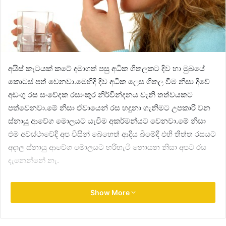
අයිස් කැ‍ටයක් කටේ දමාගත් පසු අධික ශිතලකට දිව හා මුඛයේ
කොටස් පත් වෙනවා.මෙහිදි දිව අධික ලෙස ශිතල වීම නිසා දිවේ
අඩංගු රස සංවේදක රසාංකුර නිර්වින්දනය වැනි තත්වයකට
පත්වෙනවා.මේ නිසා ඒවායෙන් රස හදුනා ගැනිමට උපකාරි වන
ස්නායු ආවේග මොලයට යැවිම අකර්මන්යට වෙනවා.මේ නිසා
එම අවස්ථාවේදි අප විසින් බෙහෙත් ආදිය බිමේදි එහි තීත්ත රසයට
අදාල ස්නායු ආවේග මොලයට හරිහැටි නොයන නිසා අපට රස
දැනෙන්නේ නැ.
Show More