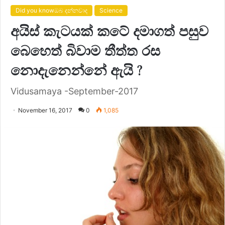
Did you knowඔබ දන්නවාද
Science
අයිස් කැටයක් කටේ දමාගත් පසුව
බෙහෙත් බිවාම තීත්ත රස
නොදැනෙන්නේ ඇයි ?
Vidusamaya -September-2017
November 16, 2017
0
1,085