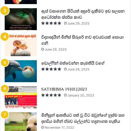
ඇස් වසාගෙන සිටියත් අඳුරේ දැකීමට ඉඩ සලසන
අධෝරක්ත ස්පර්ශ කාච
June 29, 2025
විද්‍යාඥයින් මිනිස් සිරුරේ නව අවයවයක් සොයා
ගනි
June 29, 2025
ඩොල්ෆින් මත්වෙන්න කැමතියි වගේ
June 29, 2025
SATHBIMA 19|01|2023
January 20, 2023
මිනිසුන් ආතතියට පත් වූ විට ඔවුන්ගේ හුස්ම සහ
දහඩිය මගින් ඒබව බල්ලන්ට හදුනාගත හැකිය
November 17, 2022