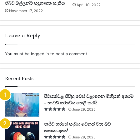
ඒබව බල්ලන්ට හදුනාගත හැකිය
April 10, 2022
November 17, 2022
Leave a Reply
You must be
logged in
to post a comment.
Recent Posts
පිටසක්වළ ජීවීහු වෙස් වළාගෙන මිනිසුන් අතරම
– හාවඩ් සරසවිය හෙළි කරයි
June 29, 2025
පෘථිවි හරයේ හැඩය වෙනස් වන බව
සොයාගැනේ
June 29, 2025