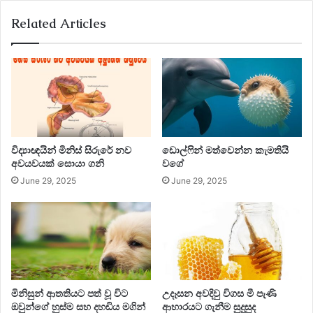
Related Articles
විද්‍යාඥයින් මිනිස් සිරුරේ නව
ඩොල්ෆින් මත්වෙන්න කැමතියි
අවයවයක් සොයා ගනි
වගේ
June 29, 2025
June 29, 2025
මිනිසුන් ආතතියට පත් වූ විට
උදෑසන අවදිවු විගස මී පැණි
ඔවුන්ගේ හුස්ම සහ දහඩිය මගින්
ආහාරයට ගැනීම සුදුසුද