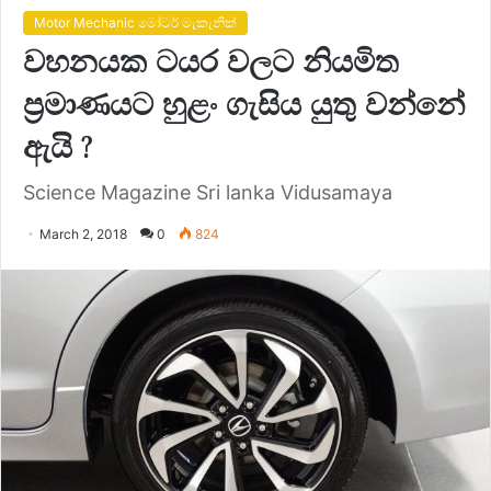
Motor Mechanic මෝටර් මැකැනික්
වහනයක ටයර වලට නියමිත
ප්‍රමාණයට හුළං ගැසිය යුතු වන්නේ
ඇයි ?
Science Magazine Sri lanka Vidusamaya
March 2, 2018
0
824