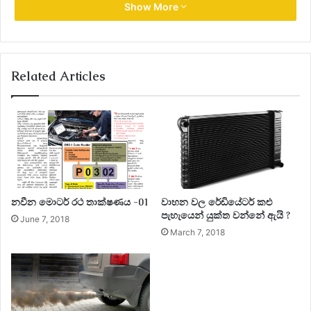
Show More
Related Articles
නවීන මොටර් රථ තාක්ෂණය -01
වාහන වල රේඩියේටර් කළු
පැහැයෙන් යුක්ත වන්නේ ඇයි ?
June 7, 2018
March 7, 2018