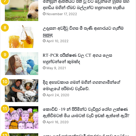
මිනිසුන් ආතතියට පත් වූ විට ඔවුන්ගේ හුස්ම සහ
දහඩිය මගින් ඒබව බල්ලන්ට හදුනාගත හැකිය
November 17, 2022
උදෑසන අවදිවු විගස මී පැණි ආහාරයට ගැනීම
සුදුසුද
April 10, 2022
RT-PCR පරීක්ෂණ වල CT අගය ලෙස
හදුන්වන්නේ කුමක්ද
May 9, 2021
දිගු අභ්‍යවකාශ ගමන් මගින් ගගනගාමීන්ගේ
මොළයේ පරිමාව වැඩිවේ.
April 24, 2020
කොවිඩ් -19 න් පිරිමින්ට වැඩිපුර රෝග ලක්ෂණ
ඇතිවීමටත් මිය යාමටත් වැඩි ඉඩක් ඇත්තේ ඇයි?
April 16, 2020