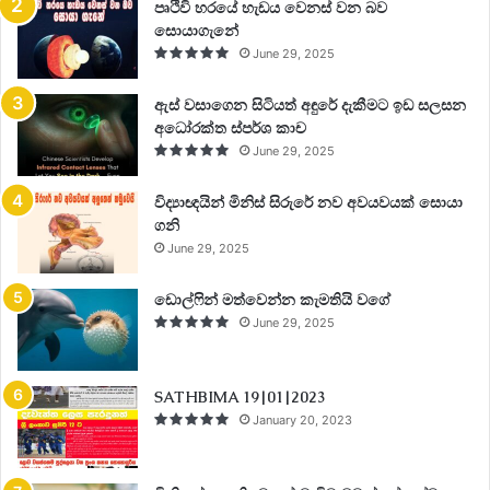
පෘථිවි හරයේ හැඩය වෙනස් වන බව
සොයාගැනේ
June 29, 2025
ඇස් වසාගෙන සිටියත් අඳුරේ දැකීමට ඉඩ සලසන
අධෝරක්ත ස්පර්ශ කාච
June 29, 2025
විද්‍යාඥයින් මිනිස් සිරුරේ නව අවයවයක් සොයා
ගනි
June 29, 2025
ඩොල්ෆින් මත්වෙන්න කැමතියි වගේ
June 29, 2025
SATHBIMA 19|01|2023
January 20, 2023