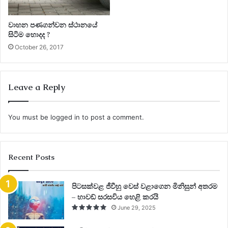
වාහන පණගන්වන ස්ථානයේ
සිටිම හොදද ?
October 26, 2017
Leave a Reply
You must be
logged in
to post a comment.
Recent Posts
පිටසක්වළ ජීවීහු වෙස් වළාගෙන මිනිසුන් අතරම
– හාවඩ් සරසවිය හෙළි කරයි
June 29, 2025