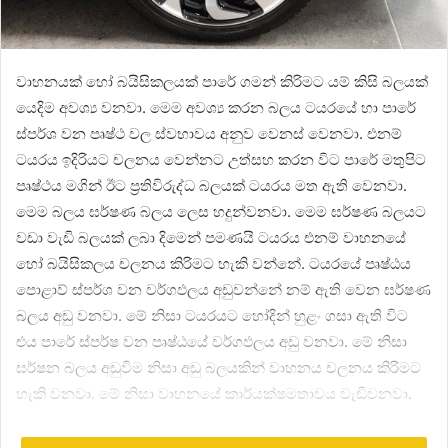
වාහනයක් හෝ බයිසිකලයක් පාරේ ගමන් කිරිමට යම් කිසි බලයක්
යෙදිම අවශ්‍ය වනවා. මෙම අවශ්‍ය කරන බලය ටයරයේ හා පාරේ
ස්පර්ශ වන පෘෂ්ථ වල ස්වභාවය අනුව වෙනස් වෙනවා. එනම්
ටයරය ඉදිරියට චලනය වෙන්නට උත්සහ කරන විට පාරේ මතුපිට
පෘෂ්ථය මගින් ඊට ප්‍රතිවිරුද්ධ බලයක් ටයරය මත ඇති වෙනවා.
මෙම බලය ඝර්ෂණ බලය ලෙස හදුන්වනවා. මෙම ඝර්ෂණ බලයට
වඩා වැඩි බලයක් ලබා දිමෙන් පමණයි ටයරය එනම් වාහනයේ
හෝ බයිසිකලය චලනය කිරිමට හැකි වන්නේ. ටයරයේ පෘෂ්ඨය
පොළාව් ස්පර්ශ වන වර්ගඵලය අඩුවන්නේ නම් ඇති වෙන ඝර්ෂණ
බලය අඩු වනවා. මේ නිසා ටයරයට හෝදින් හුළං ගසා ඇති විට
එය පාරේ ස්පර්ෂ වන පෘෂ්ඨයේ වර්ගඵලය අඩු වනවා. මේ නිසා
ඝර්ෂන බලය අඩුවිම නිසා අඩු බලයකින් වාහනය චලනය කිරිමට
හැකි වනවා. මේ නිසා වාහනයේ කාර්යක්ෂමතාවය වැඩිවනවා.