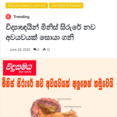
Did you knowඔබ දන්නවාද
Life Style & Fashion
Trending
විද්‍යාඥයින් මිනිස් සිරුරේ නව
අවයවයක් සොයා ගනි
June 29, 2025
0
12