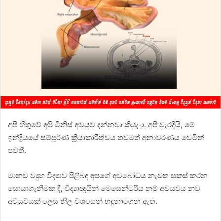
අපි හිතුවේ අපි මිනිස් අවයව දන්නවා කියලා. අපි වැරදියි, මේ
ඉන්ද්‍රියයේ සම්පූර්ණ ක්‍රියාකාරිත්වය තවමත් අනාවරණය වෙමින්
පවතී.
මානව ව්‍යුහ විද්‍යාව පිළිබඳ අපගේ අවබෝධය නැවත සකස් කරන
සොයාගැනීමක දී, විද්‍යාඥයින් මෙසෙන්ටරිය නම් අවයවය නව
අවයවයක් ලෙස නිල වශයෙන් හඳුනාගෙන ඇත.