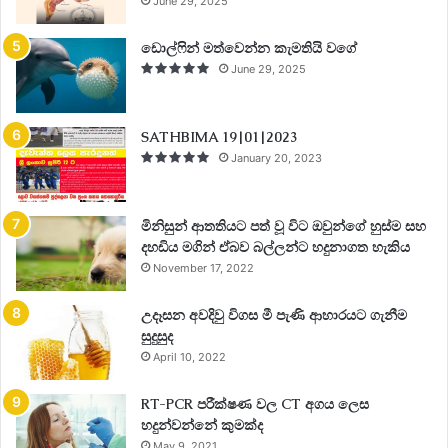
June 29, 2025
ඩොල්ෆින් මත්වෙන්න කැමතියි වගේ
June 29, 2025
SATHBIMA 19|01|2023
January 20, 2023
මිනිසුන් ආතතියට පත් වූ විට ඔවුන්ගේ හුස්ම සහ
දහඩිය මගින් ඒබව බල්ලන්ට හදුනාගත හැකිය
November 17, 2022
උදෑසන අවදිවු විගස මී පැණි ආහාරයට ගැනීම
සුදුසුද
April 10, 2022
RT-PCR පරීක්ෂණ වල CT අගය ලෙස
හදුන්වන්නේ කුමක්ද
May 9, 2021