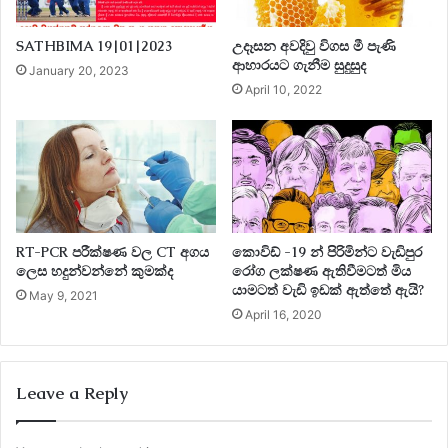
කරන බවයි. එය අධ්‍යයනය කිරීමෙන් උදර ආබාධවලට ප්‍රතිකාර
කිරීමේදී ප්‍රධාන සොයාගැනීම් වලට මඟ පෑදිය හැකි අතර, 21 වන
SATHBIMA 19|01|2023
උදෑසන අවදිවු විගස මී පැණි
සියවසේදී පවා මිනිස් සිරුර තවමත් සොයා ගැනීමට බලා සිටින
ආහාරයට ගැනීම සුදුසුද
January 20, 2023
රහස් තබා ඇති බව අපට මතක් කර දෙයි.
April 10, 2022
RT-PCR පරීක්ෂණ වල CT අගය
කොවිඩ් -19 න් පිරිමින්ට වැඩිපුර
ලෙස හදුන්වන්නේ කුමක්ද
රෝග ලක්ෂණ ඇතිවීමටත් මිය
යාමටත් වැඩි ඉඩක් ඇත්තේ ඇයි?
May 9, 2021
April 16, 2020
Leave a Reply