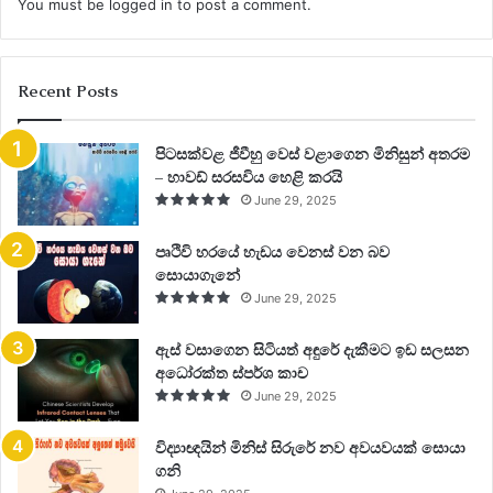
You must be
logged in
to post a comment.
Recent Posts
පිටසක්වළ ජීවීහු වෙස් වළාගෙන මිනිසුන් අතරම
– හාවඩ් සරසවිය හෙළි කරයි
June 29, 2025
පෘථිවි හරයේ හැඩය වෙනස් වන බව
සොයාගැනේ
June 29, 2025
ඇස් වසාගෙන සිටියත් අඳුරේ දැකීමට ඉඩ සලසන
අධෝරක්ත ස්පර්ශ කාච
June 29, 2025
විද්‍යාඥයින් මිනිස් සිරුරේ නව අවයවයක් සොයා
ගනි