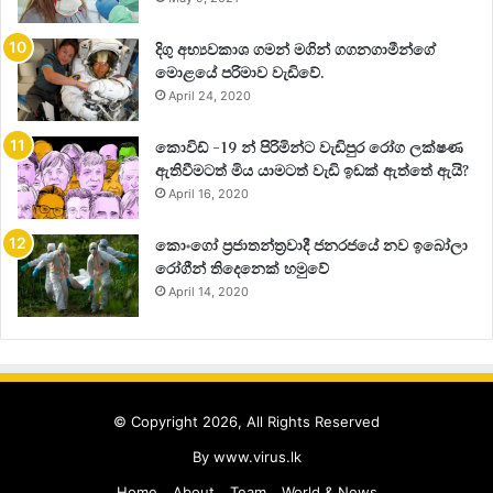
දිගු අභ්‍යවකාශ ගමන් මගින් ගගනගාමීන්ගේ
මොළයේ පරිමාව වැඩිවේ.
April 24, 2020
කොවිඩ් -19 න් පිරිමින්ට වැඩිපුර රෝග ලක්ෂණ
ඇතිවීමටත් මිය යාමටත් වැඩි ඉඩක් ඇත්තේ ඇයි?
April 16, 2020
කොංගෝ ප්‍රජාතන්ත්‍රවාදී ජනරජයේ නව ඉබෝලා
රෝගීන් තිදෙනෙක් හමුවේ
April 14, 2020
© Copyright 2026, All Rights Reserved
By
www.virus.lk
Home
About
Team
World & News