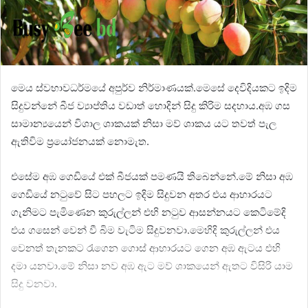
මෙය ස්වභාවධර්මයේ අපුර්ව නිර්මාණයක්.මෙසේ දෙවිදියකට ඉදිම
සිදුවන්නේ බීජ ව්‍යාප්තිය වඩාත් හොදින් සිදු කිරිම සදහාය.අඹ ගස
සාමාන්‍යයෙන් විශාල ශාකයක් නිසා මව් ශාකය යට තවත් පැල
ඇතිවිම ප්‍රයෝජනයක් නොමැත.
එසේම අඹ ගෙඩියේ එක් බීජයක් පමණයි තිබෙන්නේ.මේ නිසා අඹ
ගෙඩියේ නටුවේ සිට පහලට ඉදිම සිදුවන අතර එය ආහාරයට
ගැනිමට පැමිණෙන කුරුල්ලන් එහි නටුව ආසන්නයට කෙටිමේදි
එය ගසෙන් වෙන් වී බිම වැටිම සිදුවනවා.මෙහිදි කුරුල්ලන් එය
වෙනත් තැනකට රැගෙන ගොස් ආහාරයට ගෙන අඹ ඇටය එහි
දමා යනවා.මේ නිසා නව අඹ ඇට මව් ශාකයෙන් ඇතට විසිරි යාම
සිදු වනවා.