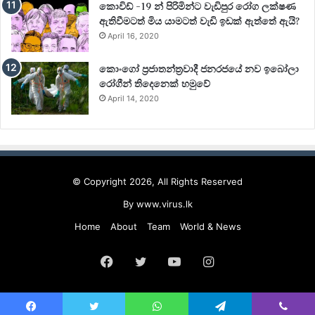
කොවිඩ් -19 න් පිරිමින්ට වැඩිපුර රෝග ලක්ෂණ
ඇතිවීමටත් මිය යාමටත් වැඩි ඉඩක් ඇත්තේ ඇයි?
April 16, 2020
කොංගෝ ප්‍රජාතන්ත්‍රවාදී ජනරජයේ නව ඉබෝලා
රෝගීන් තිදෙනෙක් හමුවේ
April 14, 2020
© Copyright 2026, All Rights Reserved
By
www.virus.lk
Home
About
Team
World & News
Facebook
Twitter
YouTube
Instagram