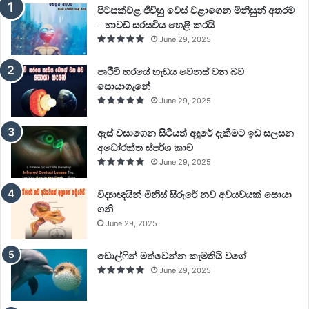
පිටසක්වළ ජීවීහු වෙස් වළාගෙන මිනිසුන් අතරම
– හාවඩ් සරසවිය හෙළි කරයි
June 29, 2025
පෘථිවි හරයේ හැඩය වෙනස් වන බව
සොයාගැනේ
June 29, 2025
ඇස් වසාගෙන සිටියත් අඳුරේ දැකීමට ඉඩ සලසන
අධෝරක්ත ස්පර්ශ කාච
June 29, 2025
විද්‍යාඥයින් මිනිස් සිරුරේ නව අවයවයක් සොයා
ගනි
June 29, 2025
ඩොල්ෆින් මත්වෙන්න කැමතියි වගේ
June 29, 2025