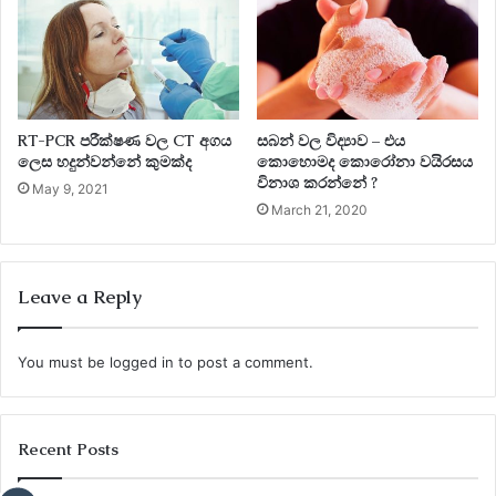
RT-PCR පරීක්ෂණ වල CT අගය
සබන් වල විද්‍යාව – එය
ලෙස හදුන්වන්නේ කුමක්ද
කොහොමද කොරෝනා වයිරසය
විනාශ කරන්නේ ?
May 9, 2021
March 21, 2020
Leave a Reply
You must be
logged in
to post a comment.
Recent Posts