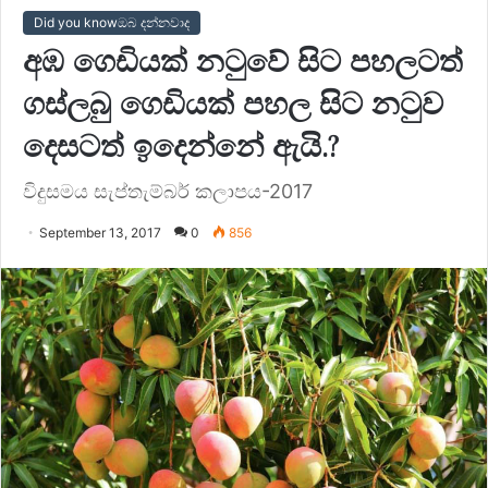
Did you knowඔබ දන්නවාද
අඹ ගෙඩියක් නටුවේ සිට පහලටත්
ගස්ලබු ගෙඩියක් පහල සිට නටුව
දෙසටත් ඉදෙන්නේ ඇයි.?
විදුසමය සැප්තැම්බර් කලාපය-2017
September 13, 2017
0
856