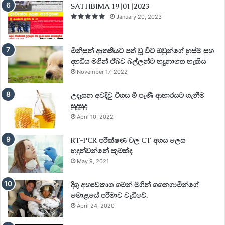
SATHBIMA 19|01|2023
January 20, 2023
මිනිසුන් ආතතියට පත් වූ විට ඔවුන්ගේ හුස්ම සහ
දහඩිය මගින් ඒබව බල්ලන්ට හදුනාගත හැකිය
November 17, 2022
උදෑසන අවදිවු විගස මී පැණි ආහාරයට ගැනීම
සුදුසුද
April 10, 2022
RT-PCR පරීක්ෂණ වල CT අගය ලෙස
හදුන්වන්නේ කුමක්ද
May 9, 2021
දිගු අභ්‍යවකාශ ගමන් මගින් ගගනගාමීන්ගේ
මොළයේ පරිමාව වැඩිවේ.
April 24, 2020