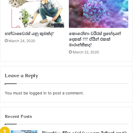
නොසැලකිල්ල නිසා බිහිරි භාවයට පත්වීමේ අධි අවධානමක්
දරයි.මෙවැනි ප්‍රතිඵල ඇතිවිම අවම කරගැනිමට කොතෙකුත්
උපක්‍රම වර්තමානයේ පැවතුනත් සේවයේ යෙදෙන අය මෙන්ම
සේවය ලබා ගන්නා දෙපාර්ශවයම මෙම තත්වය ගැන සැලකිලිමත්
නොවීම කණගාටුදායක කරුණකි.මෙවැනි අවදානමකින් මිදිම
හන්ටාවෛරස් යනු කුමක්ද?
කොරෝනා වයිරස් ප්‍රභේදයන්
සදහා අවශ්‍ය අයට කන් ආවරණ පැළදිම දිරිමත් කිරිම මෙන්ම අදාළ
දෙකක් ??? ඒයින් එකක්
March 24, 2020
මාරාන්තිකද?
උපකරණවලට ශබ්ද පරිවාරක යෙදිම අතපසු නොකර වහා සිදුකල
March 22, 2020
යුතු කාර්යයකි.නැතහොත් සිදුවනුයේ නිකරුනේ ශ්‍රව්‍යාබාධිතයන්
පිරිසක් බිහිවි රටේ ඉදිරිගමන අඩාල වීම පමණයි.
Leave a Reply
You must be
logged in
to post a comment.
Recent Posts