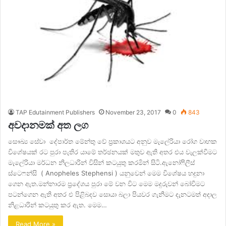
TAP Edutainment Publishers
November 23, 2017
0
843
අවදානමක් අත ලග
සෞඛ්‍ය සේවා දේපාර්ත මේන්තු වේ ප්‍රකාශයට අනුව මැලේරියා රෝග වාහක
විශේෂයක් රට පුරා පැතිර යාමේ තර්ඡනයක් මතුව ඇති අතර එය වැලක්වීමට
මැලේරියා මර්ධන නිලධාරින් විසින් කටයුතු කරමින් සිටි.ඇනෝෆිලීස්
ස්ටෙ‍ෆන්සි ( Anopheles Stephensi ) යනුවෙන් මෙම විශේෂය හදුනා
ගෙන ඇත.මන්නාරම ප්‍රදේශය පුරා මේ වන විට මෙම මදුරුවන් බෝවීමට
පටන්ගෙන ඇති අතර එ පිළිබදව සොයා බලා පියවර ගැනීමට දැනටමත් අදාල
නිළධාරින් කටයුතු කර ඇත. මෙම…
Read More »