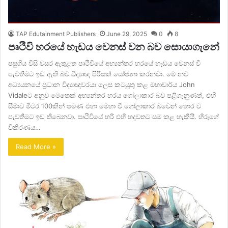
TAP Edutainment Publishers
June 29, 2025
0
8
පෘථිවි හරයේ හැඩය වෙනස් වන බව සොයාගැනේ
පසුගිය විසි වසර ඇතුළත පෘථිවියේ අභ්‍යන්තර හරයේ හැඩය වෙනස් වී
පැවතීමට ඉඩ ඇති බව විද්‍යාඥ පිරිසක් යෝජනා කරනවා. මේ නව
අධ්‍යයනයේ ප්‍රධාන විද්‍යාඥවරයා ලෙස කටයුතු කළ මහාචාර්ය John
Vidaleට අනුව මෙතෙක් අභ්‍යන්තර හරය ගෝලාකාර බව පළිගැනුණත්, එහි
සීමාව මීටර 100කින් පමණ එහා මෙහා වී ගෝලාකාර බවෙන් තොර ව
පැවතීමට ඉඩ තිබෙනවා. පෘථිවියේ හරි එහි හදවතට සම කළ හැකියි. හිරුගේ
විකිරණය…
Read More »