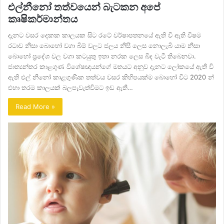
එල්නීනෝ තත්වයෙන් බැටකන අපේ
කෘෂිකර්මාන්තය
දැනට වසර දෙකක කාලයක සිට රටේ වර්ෂාපතනයේ ඇති වි ඇති විෂම
රටාව නිසා බොහෝ වගා බිම් වලට ජලය නිසි ලෙස නොලැබි යාම නිසා
බොහෝ ප්‍රදේශ වල වගා කටයුතු ඉතා නරක ලෙස බිද වැටී තිබෙනවා.
ජාත්‍යන්තර කාළගුණ විශේෂඥයන්ගේ මතයට අනුව දැනට ලෝකයේ ඇති වි
ඇති එල් නීනෝ කාළගුණික තත්වය වසර කිහිපයක්ම බොහෝ විට 2020 න්
එහා තරම කාලයක් බලපැවැත්විමට ඉඩ ඇති…
Read More »