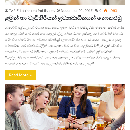
TAP Edutainment Publishers
December 20, 2017
0
1,063
ළමුන් හා වැඩිහිටියන් ශ්‍රව්‍යාබාධිතයන් නොකරමු
නීරෝගි පුද්ගලයන් රටක සමාජයට ඉතා වටිනා වස්තුවකි.එහෙත් සමාජයේම
නොදැනුවත් කම හෝ නොසැලකිල්ල නිසා රටක පුද්ගලයන් රෝගීන් වනවා
නම් එය රටේ මහත් අවාසනාවකි.ශ්‍රී ලංකාවේ ජනගහණයෙන් සැලකිය යුතු
සංඛ්‍යාවක් ශ්‍රවණාබාධවලින් පෙළෙන බව සංඛ්‍යා ලේඛණ වලින් දැක්වේ.එය
ආසන්න වශයෙන් මිලියන දෙකක් පමණ සංඛ්‍යාවකි. මෙම ශ්‍රවණාබාධ
සියල්ලක්ම යථා තත්වයට පත්කල නොහැක එවා නොවන බව තතු දන්නා
අයගේ අදහසය.ඹෟෂධ හා ශල්‍යකර්ම මගින් සුව කළ හැකි…
Read More »