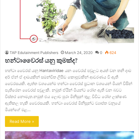
TAP Edutainment Publishers
March 24, 2020
0
624
හන්ටාවෛරස් යනු කුමක්ද?
හන්ටා වෛරස් යනු Hantaviridae යන වෛරස් පවුලට අයත් වන තනි දාම
අර් ඒන් ඒ දාමයකින් සමන්විත ලිපිඩ කොපුවකින් ආවරණය වි ඇති
වෛරසයකි. ඇත්ත වශයෙන්ම හන්ටා වෛරස් ප්‍රධාන වශයෙන් මීයන් විසින්
පැතිරෙන වෛරස් පවුලකි. නමුත් ඒයින් මියන්ට රෝග ඇති වන බවට
විස්තර නොමැත.නමුත් එය ලොව පුරා මිනිසුන් තුළ විවිධ රෝග ලක්ෂණ
ඇතිකල හැකි වෛරසයකි. හන්ටා වෛරස් මිනිසුන්ට ව්‍යාප්ත වනුයේ
මීයන්ගේ මළ…
Read More »