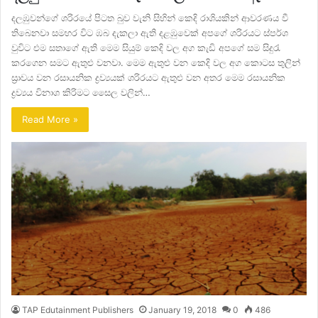
දලඹුවන්ගේ ශරිරයේ පිටත බුව වැනි සිහින් කෙදි රාශියකින් ආවරණය වී
තිබෙනවා සමහර විට ඹබ දැකලා ඇති දළඹුවෙක් අපගේ ශරිරයට ස්පර්ශ
වුවිට එම සතාගේ ඇති මෙම සියුම් කෙදි වල අග කැඩි අපගේ සම සිදුරැ
කරගෙන සමට ඇතුළු වනවා. මෙම ඇතුළු වන කෙදි වල අග කොටස තුලින්
ස්‍රාවය වන රසායනික ද්‍රව්‍යයක් ශරිරයට ඇතුළු වන අතර මෙම රසායනික
ද්‍රව්‍යය විනාශ කිරිමට සෛල වලින්…
Read More »
TAP Edutainment Publishers
January 19, 2018
0
486