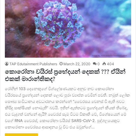
TAP Edutainment Publishers
March 22, 2020
0
404
කොරෝනා වයිරස් ප්‍රභේදයන් දෙකක් ??? ඒයින්
එකක් මාරාන්තිකද?
රෝගීන් 103 දෙනෙකුගේ විශ්ලේෂණයකට අනුව නව කොරෝනා
වයිරසයේ ප්‍රභේදයන් දෙකක් ලොව පුරා ව්‍යාප්ත වෙමින් පවතී. නමුත් ලෝක
සෞඛ්‍ය සංවිධානය අවධාරනය කරන්නේ “වෛරසය වෙනස් වී ඇති බවට
කිසිදු සාක්ෂියක් නොමැති” බවයි. ඉතින් ඇත්තටම ප්‍රභේදයන් කීයක් තිබේද,
එය වැදගත් වන්නේ ඇයි? වෛරස් සෑම විටම විකෘති වේ, විශේෂයෙන් මේ
වගේ RNA වෛරස්, කොරෝනා වයිරස් SARS-CoV-2. පුද්ගලයෙකුට
කොරොනා වෛරසය ආසාදනය වූ විට එය ඔවුන්ගේ…