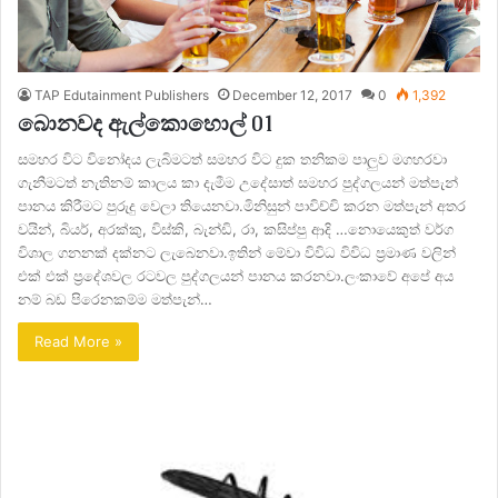
TAP Edutainment Publishers
December 12, 2017
0
1,392
බොනවද ඇල්කොහොල් 01
සමහර විට විනෝදය ලැබිමටත් සමහර විට දුක තනිකම පාලුව මගහරවා
ගැනීමටත් නැතිනම් කාලය කා දැමීම උදේසාත් සමහර පුද්ගලයන් මත්පැන්
පානය කිරීමට පුරුදු වෙලා තියෙනවා.මිනිසුන් පාවිච්චි කරන මත්පැන් අතර
වයින්, බියර්, අරක්කු, විස්කි, බැන්ඩි, රා, කසිප්පු ආදි …නොයෙකුත් වර්ග
විශාල ගනනක් දක්නට ලැබෙනවා.ඉතින් මේවා විවිධ විවිධ ප්‍රමාණ වලින්
එක් එක් ප්‍රදේශවල රටවල පුද්ගලයන් පානය කරනවා.ලංකාවේ අපේ අය
නම් බඩ පිරෙනකම්ම මත්පැන්…
Read More »