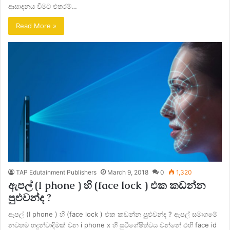
ආසාදනය වීමට එතරම්…
Read More »
TAP Edutainment Publishers
March 9, 2018
0
1,320
ඇපල් (I phone ) හි (face lock ) එක කඩන්න
පුළුවන්ද ?
ඇපල් (I phone ) හි (face lock ) එක කඩන්න පුළුවන්ද ? ඇපල් සමාගමේ
නවතම හදුන්වාදිමක් වන i phone x හි සුවිශේෂිත්වය වන්නේ එහි face id