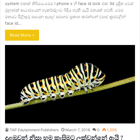
system එකක් තිබීමය.මෙම I phone x හි face id lock එක 3d මුද්‍රිත වෙස්
මුහුණක් ආධාරයෙන් හැකර්ස්ලාට බිදිය හැකි යැයි මතයක් පවති. මෙම
මතයට පිළිතුරු සපයන ඇපල් සමාගම ප්‍රකාශ කරන්නේ ව්‍යාජ ක්‍රමවලින්
face id…
Read More »
TAP Edutainment Publishers
March 7, 2018
0
1,306
දළඹුවන් නිසා හම කැසිමට ලක්වන්නේ ඇයි ?