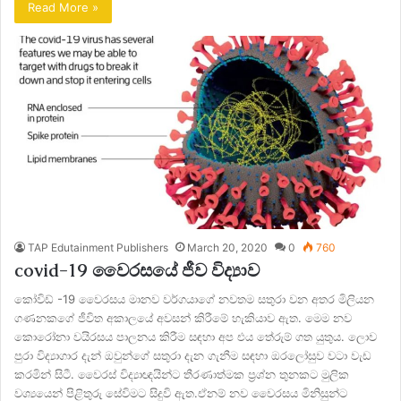
Read More »
TAP Edutainment Publishers
March 20, 2020
0
760
covid-19 වෛරසයේ ජීව විද්‍යාව
කෝවිඩ් -19 වෛරසය මානව වර්ගයාගේ නවතම සතුරා වන අතර මිලියන
ගණනකගේ ජීවිත අකාලයේ අවසන් කිරීමේ හැකියාව ඇත. මෙම නව
කොරෝනා වයිරසය පාලනය කිරීම සඳහා අප එය තේරුම් ගත යුතුය. ලොව
පුරා විද්‍යාගාර දැන් ඔවුන්ගේ සතුරා දැන ගැනීම සඳහා ඔරලෝසුව වටා වැඩ
කරමින් සිටී. වෛරස් විද්‍යාඥයින්ට තීරණාත්මක ප්‍රශ්න තුනකට මුලික
වශ්‍යයෙන් පිළිතුරු සේවිමට සිදුවි ඇත.ඒනම් නව වෛරසය මිනිසුන්ට