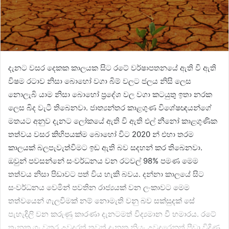
දැනට වසර දෙකක කාලයක සිට රටේ වර්ෂාපතනයේ ඇති වි ඇති
විෂම රටාව නිසා බොහෝ වගා බිම් වලට ජලය නිසි ලෙස
නොලැබි යාම නිසා බොහෝ ප්‍රදේශ වල වගා කටයුතු ඉතා නරක
ලෙස බිද වැටී තිබෙනවා. ජාත්‍යන්තර කාළගුණ විශේෂඥයන්ගේ
මතයට අනුව දැනට ලෝකයේ ඇති වි ඇති එල් නීනෝ කාළගුණික
තත්වය වසර කිහිපයක්ම බොහෝ විට 2020 න් එහා තරම
කාලයක් බලපැවැත්විමට ඉඩ ඇති බව සදහන් කර තිබෙනවා.
ඔවුන් පවසන්නේ සංවර්ධනය වන රටවල් 98% පමණ මෙම
තත්වය නිසා පිඩාවට පත් විය හැකි බවය. දන්නා කාලයේ සිට
සංවර්ධනය වෙමින් පවතින රාජ්‍යයක් වන ලංකාවට මෙම
තත්වයෙන් ගැලවිමක් නම් නොමැති වනු බව සක්සුදක් සේ
පැහැදිලි වන කරුණු කාරණා දැනටමත් විද්‍යමාන වී හමාරය. රටේ
තැනක ගං වතුර උවදුරත් තවත් දැනක නියං උවදුරෙනුත් පීඩා විදිණු