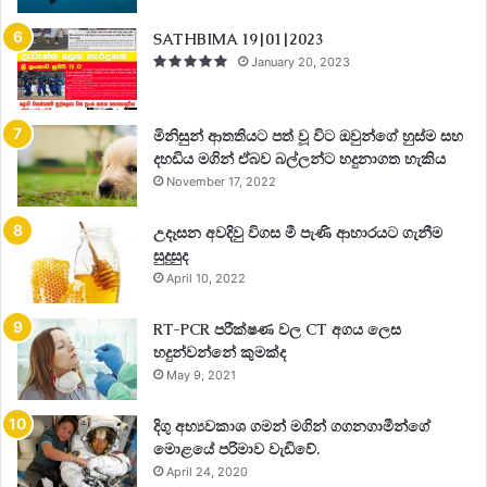
SATHBIMA 19|01|2023
January 20, 2023
මිනිසුන් ආතතියට පත් වූ විට ඔවුන්ගේ හුස්ම සහ
දහඩිය මගින් ඒබව බල්ලන්ට හදුනාගත හැකිය
November 17, 2022
උදෑසන අවදිවු විගස මී පැණි ආහාරයට ගැනීම
සුදුසුද
April 10, 2022
RT-PCR පරීක්ෂණ වල CT අගය ලෙස
හදුන්වන්නේ කුමක්ද
May 9, 2021
දිගු අභ්‍යවකාශ ගමන් මගින් ගගනගාමීන්ගේ
මොළයේ පරිමාව වැඩිවේ.
April 24, 2020