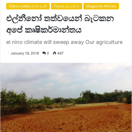
Editor Letters කතෘ වැකි
Focus අවධානය
Magazine Articles
එල්නීනෝ තත්වයෙන් බැටකන
අපේ කෘෂිකර්මාන්තය
el nino climate will sweep away Our agriculture
January 19, 2018
0
487