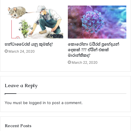
සිහිනයක්ම වනු ඇත. මෙ නිසා රාජ්‍ය ආයතන හා ඒවාට සම්බන්ධ
කර ඇති පෞද්ගලික ආයතන වල මනා සම්බන්ධි කරණයක් ඇති
කර එවා නිසි ආකාරයෙන් ක්‍රියාත්මක කරවිම රජයට ඇති ප්‍රභල
අභියෝගයක් වනු නොඅනුමානය.
විදුසමය විද්‍යා සගරාව -නොවැම්බර් කලාපය
හන්ටාවෛරස් යනු කුමක්ද?
කොරෝනා වයිරස් ප්‍රභේදයන්
දෙකක් ??? ඒයින් එකක්
March 24, 2020
මාරාන්තිකද?
March 22, 2020
Leave a Reply
You must be
logged in
to post a comment.
Recent Posts