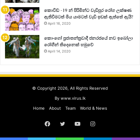
කොවිඩ් -19 න් පිරිමින්ට වැඩිපුර රෝග ලක්ෂණ
ඇතිවීමටත් මිය යාමටත් වැඩි ඉඩක් ඇත්තේ ඇයි?
April 16, 2020
කොංගෝ ප්‍රජාතන්ත්‍රවාදී ජනරජයේ නව ඉබෝලා
රෝගීන් තිදෙනෙක් හමුවේ
April 14, 2020
© Copyright 2026, All Rights Reserved
By
www.virus.lk
Home
About
Team
World & News
Facebook
Twitter
YouTube
Instagram