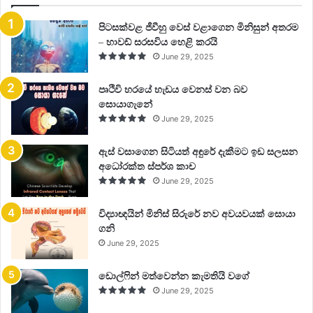
පිටසක්වළ ජීවීහු වෙස් වළාගෙන මිනිසුන් අතරම
– හාවඩ් සරසවිය හෙළි කරයි
June 29, 2025
පෘථිවි හරයේ හැඩය වෙනස් වන බව
සොයාගැනේ
June 29, 2025
ඇස් වසාගෙන සිටියත් අඳුරේ දැකීමට ඉඩ සලසන
අධෝරක්ත ස්පර්ශ කාච
June 29, 2025
විද්‍යාඥයින් මිනිස් සිරුරේ නව අවයවයක් සොයා
ගනි
June 29, 2025
ඩොල්ෆින් මත්වෙන්න කැමතියි වගේ
June 29, 2025