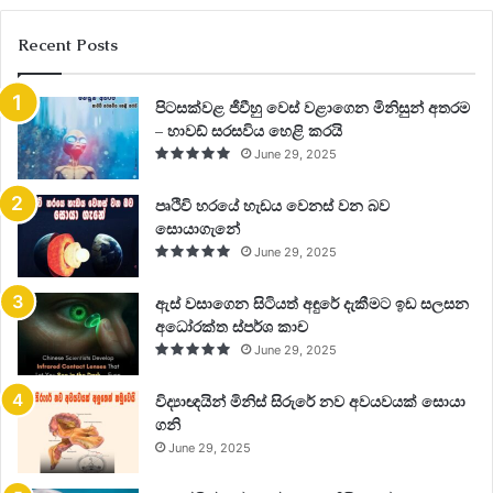
Recent Posts
පිටසක්වළ ජීවීහු වෙස් වළාගෙන මිනිසුන් අතරම
– හාවඩ් සරසවිය හෙළි කරයි
June 29, 2025
පෘථිවි හරයේ හැඩය වෙනස් වන බව
සොයාගැනේ
June 29, 2025
ඇස් වසාගෙන සිටියත් අඳුරේ දැකීමට ඉඩ සලසන
අධෝරක්ත ස්පර්ශ කාච
June 29, 2025
විද්‍යාඥයින් මිනිස් සිරුරේ නව අවයවයක් සොයා
ගනි
June 29, 2025