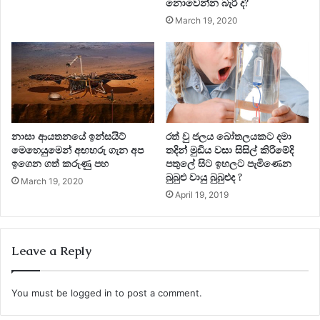
නොවෙන්න බැරි ද?
March 19, 2020
නාසා ආයතනයේ ඉන්සයිට්
රත් වු ජලය බෝතලයකට දමා
මෙහෙයුමෙන් අඟහරු ගැන අප
තදින් මුඩිය වසා සිසිල් කිරිමේදි
ඉගෙන ගත් කරුණු පහ
පතුලේ සිට ඉහලට පැමිණෙන
බුබුළු වායු බුබුළුද ?
March 19, 2020
April 19, 2019
Leave a Reply
You must be
logged in
to post a comment.