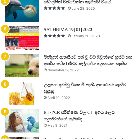
ඩොල්ෆින් මත්වෙන්න කැමතියි වගේ
June 29, 2025
SATHBIMA 19|01|2023
January 20, 2023
මිනිසුන් ආතතියට පත් වූ විට ඔවුන්ගේ හුස්ම සහ
දහඩිය මගින් ඒබව බල්ලන්ට හදුනාගත හැකිය
November 17, 2022
උදෑසන අවදිවු විගස මී පැණි ආහාරයට ගැනීම
සුදුසුද
April 10, 2022
RT-PCR පරීක්ෂණ වල CT අගය ලෙස
හදුන්වන්නේ කුමක්ද
May 9, 2021