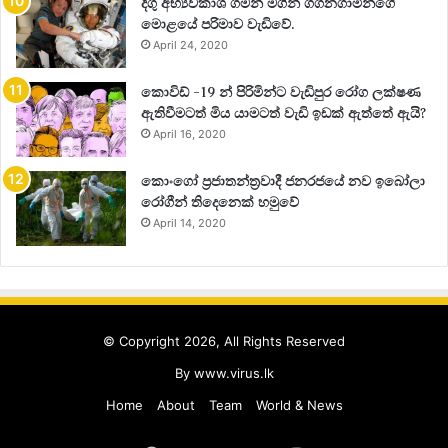
දිගු අභ්‍යවකාශ ගමන් මගින් ගගනගාමීන්ගේ
මොළයේ පරිමාව වැඩිවේ.
April 24, 2020
කොවිඩ් -19 න් පිරිමින්ට වැඩිපුර රෝග ලක්ෂණ
ඇතිවීමටත් මිය යාමටත් වැඩි ඉඩක් ඇත්තේ ඇයි?
April 16, 2020
කොංගෝ ප්‍රජාතන්ත්‍රවාදී ජනරජයේ නව ඉබෝලා
රෝගීන් තිදෙනෙක් හමුවේ
April 14, 2020
© Copyright 2026, All Rights Reserved
By
www.virus.lk
Home
About
Team
World & News