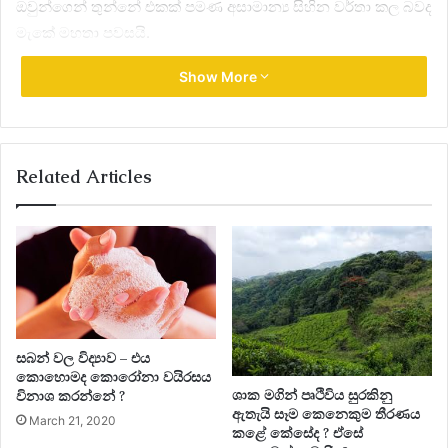
ඔවුන්ගෙන් තුන්නේ එකක් පමණ අසාමාන්‍ය සිහින වර්තා කල බවද
මැකේ මහතා පවසයි.
Show More
Related Articles
සබන් වල විද්‍යාව – එය
කොහොමද කොරෝනා වයිරසය
ශාක මගින් පෘථිවිය සුරකිනු
විනාශ කරන්නේ ?
ඇතැයි සෑම කෙනෙකුම තීරණය
March 21, 2020
කළේ කේසේද ? ඒසේ