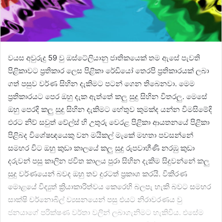
වයස අවුරුදු 59 වු ඔස්ටේලියානු ජාතිකයෙක් තම ඇසේ පැවති
පිළිකාවට ප්‍රතිකාර ලෙස පිළිකා රේඩියෝ තෙරපි ප්‍රතිකාරයක් ලබා
ගත් පසුව වර්ණ සිහින දැකිමට පටන් ගෙන තිබෙනවා. මෙම
ප්‍රතිකාරයට පෙර ඔහු දැක ඇත්තේ කලු සුදු සිහින විතරලු. මෙසේ
ඔහු පෙරදි කලු සුදු සිහින දැකිමට හේතුව කුමක්ද යන්න විමසිමේදි
එරට නිව් සවුත් වේල්ස් හි උතුරු වෙරළ පිළිකා ආයතනයේ පිළිකා
පිළිබද විශේෂඥයෙකු වන මයිකල් මැකේ මහතා පවසන්නේ
සමහර විට ඔහු කුඩා කාලයේ කලු සුදු රුපවාහීණි නරඹු කුඩා
දරුවන් පසු කාලින ජවිත කාලය පුරා සිහින දැකිම සිදුවන්නේ කලු
සුදු වර්ණයෙන් බවද ඔහු තව දුරටත් ප්‍රකාශ කරයි. විකිරණ
මොළයේ විද්‍යුත් ක්‍රියාකාරිත්වය කෙරෙහි බලපැ හැකි බවට සමහර
සාක්ෂි චර්නොබිල් ව්‍යසනයෙන් පසු එයට නිරාවරණය වු
ජනයාගේ පරික්ෂණ වර්තා වලින් ලබාගැනිමට හැකිවිය. එසේම